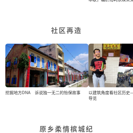
社区再造
挖掘地方DNA 诉说独一无二的怡保故事
以建筑角度看社区历史
导览
原乡柔情槟城纪