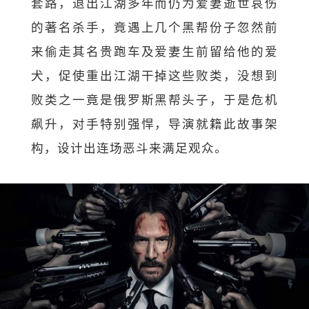
套路，退出江湖多年而仍为爱妻逝世哀伤
的著名杀手，竟遇上几个黑帮份子忽然前
来偷走其名贵跑车及爱妻生前留给他的爱
犬，促使重出江湖干掉这些败类，没想到
败类之一竟是俄罗斯黑帮头子，于是危机
飙升，对手特别强悍，导演就籍此故事架
构，设计出连场恶斗来满足观众。