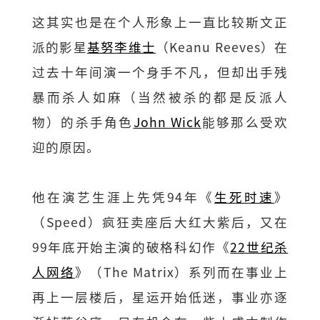
这其实也是在个人形象上一直比较斯文正
派的影星
基努李维士
（Keanu Reeves）在
过去十年间演一个身手不凡，但却出手残
暴而杀人如麻（当然被杀的都是反派人
物）的杀手角色
John Wick
能够那么受欢
迎的原因。
他在演艺生涯上先凭94年《
生死时速
》
（Speed）疯狂卖座后大红大紫后，又在
99年底开始主演的破格科幻作《
22世纪杀
人网络
》（The Matrix）系列而在事业上
再上一层楼后，星运开始低迷，事业亦逐