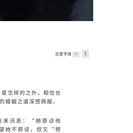
文章字体
T
T
”是怎样的之外，相信也
她的婚姻之道深感佩服。
后传来讯息：“她原谅他
望她不原谅，但又“预