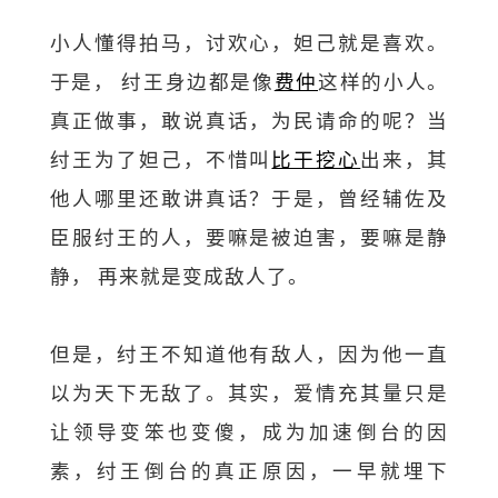
小人懂得拍马，讨欢心，妲己就是喜欢。
于是， 纣王身边都是像
费仲
这样的小人。
真正做事，敢说真话，为民请命的呢？当
纣王为了妲己，不惜叫
比干挖心
出来，其
他人哪里还敢讲真话？于是，曾经辅佐及
臣服纣王的人，要嘛是被迫害，要嘛是静
静， 再来就是变成敌人了。
但是，纣王不知道他有敌人，因为他一直
以为天下无敌了。其实，爱情充其量只是
让领导变笨也变傻，成为加速倒台的因
素，纣王倒台的真正原因，一早就埋下