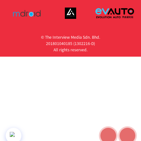
© The Interview Media Sdn. Bhd.
201801040185 (1302216­-D)
All rights reserved.