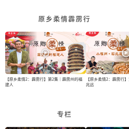
原乡柔情霹雳行
【原乡柔情2：霹雳行】第2集｜霹雳州的福
【原乡柔情2：霹雳行】第
建人
兆远
专栏