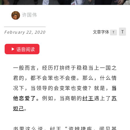
许国伟
文章字体
T
February 22, 2020
T
语音阅读
一般而言，经历打拚终于稳稳当上一国之
君的，都不会笨也不会傻。那么，什么情
况下，当领导的会变笨也变傻？就是，
当
他恋爱了。
例如，当商朝的
纣王
遇上了
苏
妲己
。
书里这么说，纣王“资辨捷疾，闻见甚