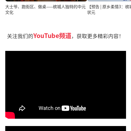
大士爷、跑街区、做桌——槟城人独特的中元
【预告 | 原乡柔情3：
文化
状元
YouTube频道
关注我们的
，获取更多精彩内容！