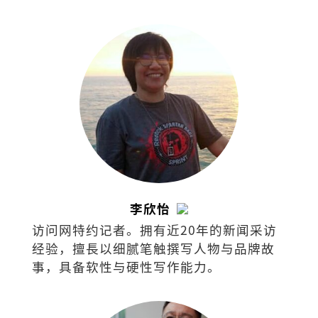
李欣怡
访问网特约记者。拥有近20年的新闻采访
经验，擅⻑以细腻笔触撰写⼈物与品牌故
事，具备软性与硬性写作能⼒。