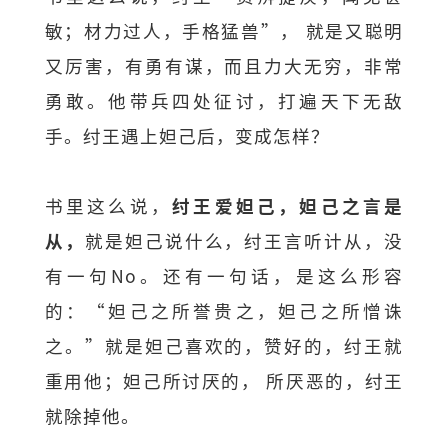
敏；材力过人，手格猛兽”， 就是又聪明
又厉害，有勇有谋，而且力大无穷，非常
勇敢。他带兵四处征讨，打遍天下无敌
手。纣王遇上妲己后，变成怎样？
书里这么说，
纣王爱妲己，妲己之言是
从，
就是妲己说什么，纣王言听计从，没
有一句No。还有一句话，是这么形容
的：“妲己之所誉贵之，妲己之所憎诛
之。”就是妲己喜欢的，赞好的，纣王就
重用他；妲己所讨厌的， 所厌恶的，纣王
就除掉他。