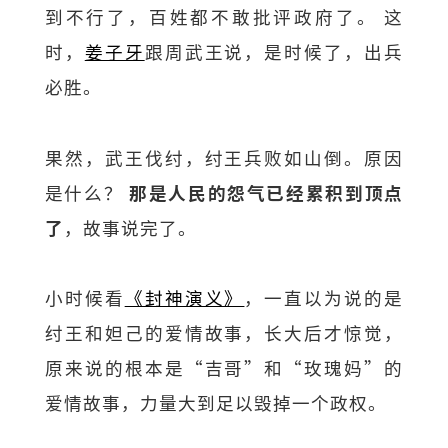
到不行了，百姓都不敢批评政府了。 这
时，
姜子牙
跟周武王说，是时候了，出兵
必胜。
果然，武王伐纣，纣王兵败如山倒。原因
是什么？
那是人民的怨气已经累积到顶点
了
，故事说完了。
小时候看
《封神演义》
，一直以为说的是
纣王和妲己的爱情故事，长大后才惊觉，
原来说的根本是“吉哥”和“玫瑰妈”的
爱情故事，力量大到足以毁掉一个政权。