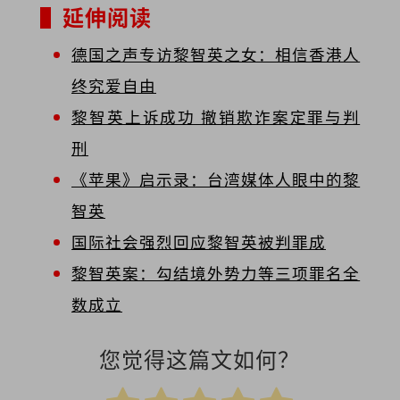
▌延伸阅读
德国之声专访黎智英之女：相信香港人
终究爱自由
黎智英上诉成功 撤销欺诈案定罪与判
刑
《苹果》启示录：台湾媒体人眼中的黎
智英
国际社会强烈回应黎智英被判罪成
黎智英案：勾结境外势力等三项罪名全
数成立
您觉得这篇文如何？