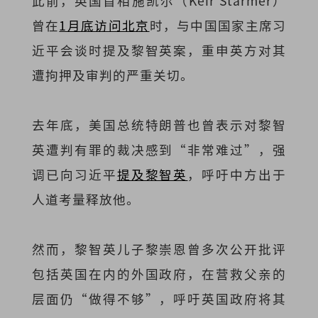
此前，英国首相施凯尔（Keir Starmer）
曾在
1月底访问北京
时，与中国国家主席习
近平会谈时提及黎智英案，重申英方对其
遭拘押及审判的严重关切。
去年底，美国总统特朗普也曾表示对黎智
英遭判有罪的裁决感到“非常难过”，强
调已向习近平
提及黎智英
，呼吁中方出于
人道考量释放他。
然而，黎智英儿子黎崇恩曾多次公开批评
包括英国在内的外国政府，在营救父亲的
层面仍“做得不够”，呼吁英国政府将其