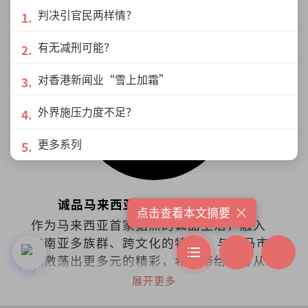
判决引官民两样情？
有无减刑可能？
对香港新闻业“雪上加霜”
外界施压力度不足？
更多系列
诚品马来西亚eslite Malaysia
×
点击查看本文摘要
作为马来西亚首家据点的诚品生活，融入
东南亚多族群、跨文化的特色， 与大马市
场激荡出更多元的精彩，希望带给来客从
阅读里持续找到梦与想像的可能。在台
展开更多
湾、香港、苏州、东京、吉隆坡共有48家