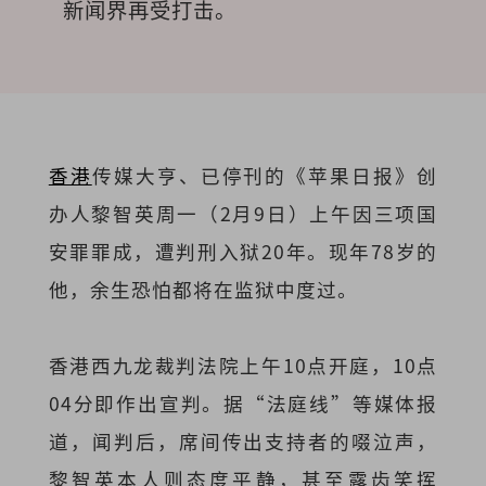
新闻界再受打击。
香港
传媒大亨、已停刊的《苹果日报》创
办人黎智英周一（2月9日）上午因三项国
安罪罪成，遭判刑入狱20年。现年78岁的
他，余生恐怕都将在监狱中度过。
香港西九龙裁判法院上午10点开庭，10点
04分即作出宣判。据“法庭线”等媒体报
道，闻判后，席间传出支持者的啜泣声，
黎智英本人则态度平静，甚至露齿笑挥