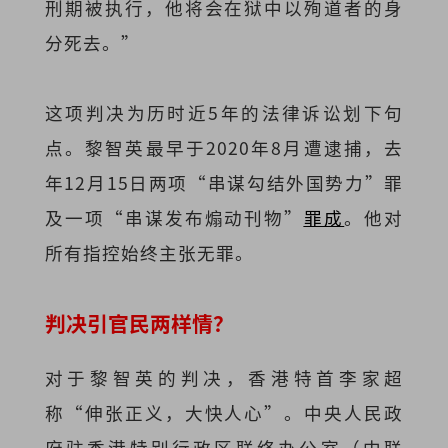
刑期被执行，他将会在狱中以殉道者的身
分死去。”
这项判决为历时近5年的法律诉讼划下句
点。黎智英最早于2020年8月遭逮捕，去
年12月15日两项“串谋勾结外国势力”罪
及一项“串谋发布煽动刊物”
罪成
。他对
所有指控始终主张无罪。
判决引官民两样情？
对于黎智英的判决，香港特首李家超
称“伸张正义，大快人心”。中央人民政
府驻香港特别行政区联络办公室（中联