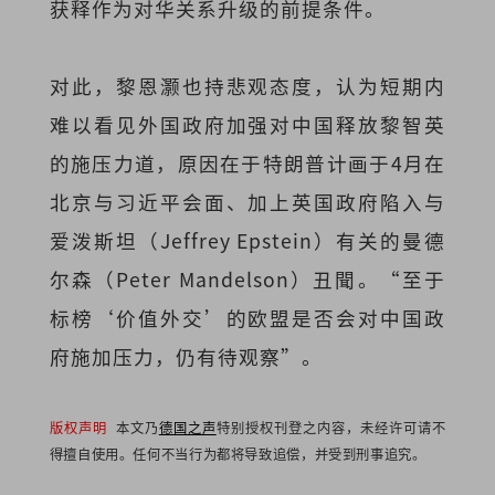
获释作为对华关系升级的前提条件。
对此，黎恩灏也持悲观态度，认为短期内
难以看见外国政府加强对中国释放黎智英
的施压力道，原因在于特朗普计画于4月在
北京与习近平会面、加上英国政府陷入与
爱泼斯坦（Jeffrey Epstein）有关的曼德
尔森（Peter Mandelson）丑聞。“至于
标榜‘价值外交’的欧盟是否会对中国政
府施加压力，仍有待观察”。
版权声明
本文乃
德国之声
特别授权刊登之内容，未经许可请不
得擅自使用。任何不当行为都将导致追偿，并受到刑事追究。