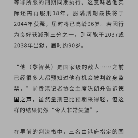
等罪所服的刑期同期执行。这意味著他实
际还需再服刑18年，服满刑期最快将于
2044年获释，届时将已高龄96岁。若因行
为良好获减刑三分之一，则可能于2037或
2038年出狱，届时约90岁。
“他（黎智英）是国家级的敌人⋯⋯之前
已经很多人都预知过他有机会被判终身监
禁，”前香港记者协会主席陈朗升告诉
德
国之声
，虽然量刑已比预期来得轻，但这
样的结果仍然“令人非常失望”。
在早前的判决书中，三名由港府指定的国