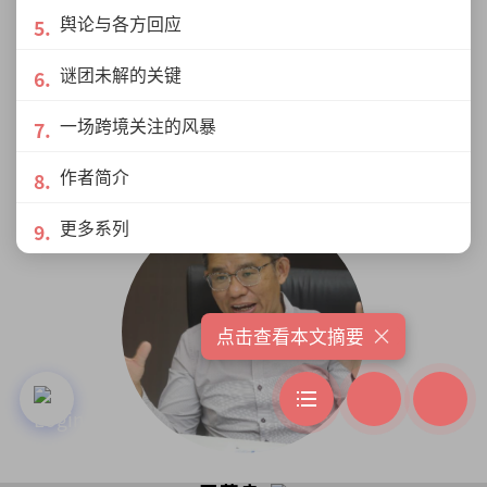
舆论与各方回应
DogtorOoi
资深媒体人，养狗三十余年，曾繁殖拳师
谜团未解的关键
狗，对养狗、训狗、护理狗，有一定的经
验与知识。自嘲是狗界江湖郎中，稍懂替
一场跨境关注的风暴
狗探脉与接生，小病可给参考意见，大病
展开更多
请贵客自理看兽医。
作者简介
更多系列
×
点击查看本文摘要