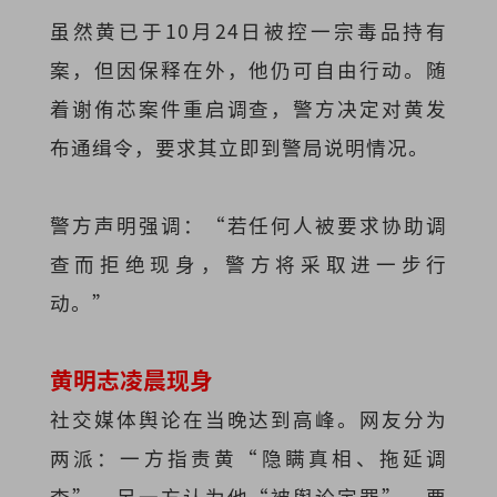
虽然黄已于10月24日被控一宗毒品持有
案，但因保释在外，他仍可自由行动。随
着谢侑芯案件重启调查，警方决定对黄发
布通缉令，要求其立即到警局说明情况。
警方声明强调：“若任何人被要求协助调
查而拒绝现身，警方将采取进一步行
动。”
黄明志凌晨现身
社交媒体舆论在当晚达到高峰。网友分为
两派：一方指责黄“隐瞒真相、拖延调
查”，另一方认为他“被舆论定罪”，要