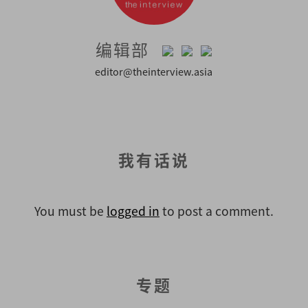
编辑部
editor@theinterview.asia
我有话说
You must be
logged in
to post a comment.
专题