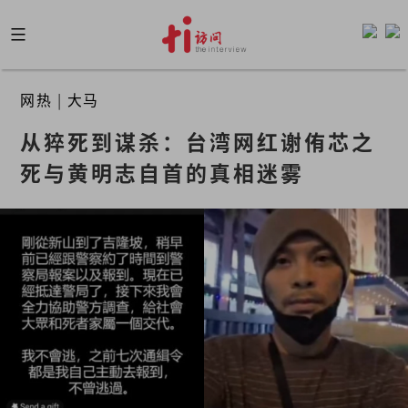
Skip
to
content
网热
|
大马
从猝死到谋杀：台湾网红谢侑芯之
死与黄明志自首的真相迷雾