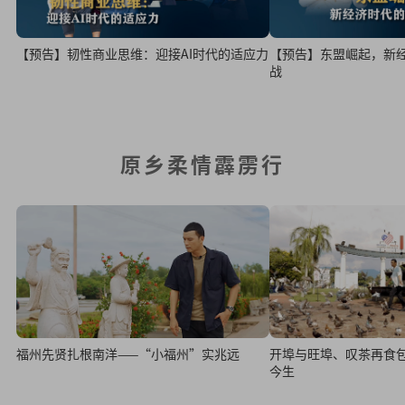
【预告】韧性商业思维：迎接AI时代的适应力
【预告】东盟崛起，新
战
原乡柔情霹雳行
福州先贤扎根南洋——“小福州”实兆远
开埠与旺埠、叹茶再食
今生