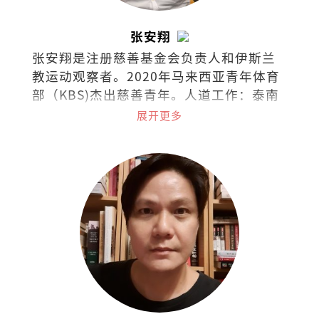
张安翔
张安翔是注册慈善基金会负责人和伊斯兰
教运动观察者。2020年马来西亚青年体育
部（KBS)杰出慈善青年。人道工作：泰南
边界（2016）、克斯巴扎-孟加拉
展开更多
（2018）、阿拉干-缅甸（2019）、土耳
其（2019）、台湾（2023）、尼泊尔
（2024）和约旦（2024）。