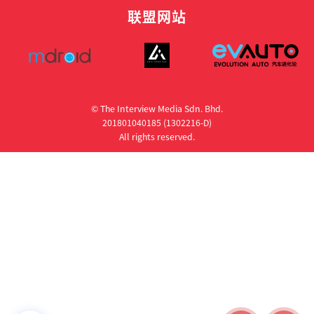
联盟网站
© The Interview Media Sdn. Bhd.
201801040185 (1302216­-D)
All rights reserved.