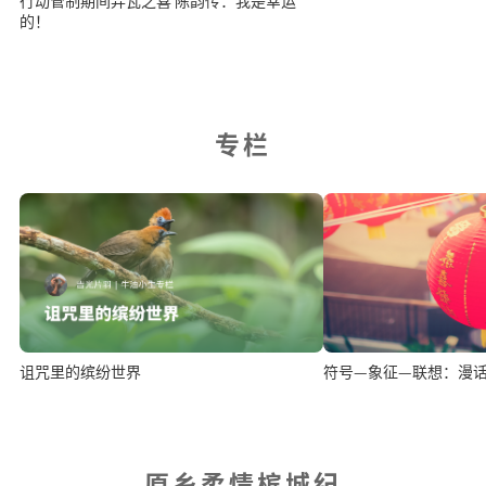
行动管制期间弄瓦之喜 陈韵传：我是幸运
的！
专栏
诅咒里的缤纷世界
符号—象征—联想：漫
原乡柔情槟城纪