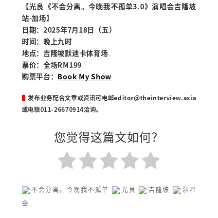
【光良《不会分离。今晚我不孤单3.0》演唱会吉隆坡
站-加场】
日期：2025年7月18日（五）
时间：晚上九时
地点：吉隆坡默迪卡体育场
票价：全场RM199
购票平台：
Book My Show
▌
发布业务配合文章或资讯可电邮
editor@theinterview.asia
或电联011-26670914洽询。
您觉得这篇文如何？
不会分离。今晚我不孤单
光良
吉隆坡
演唱
会