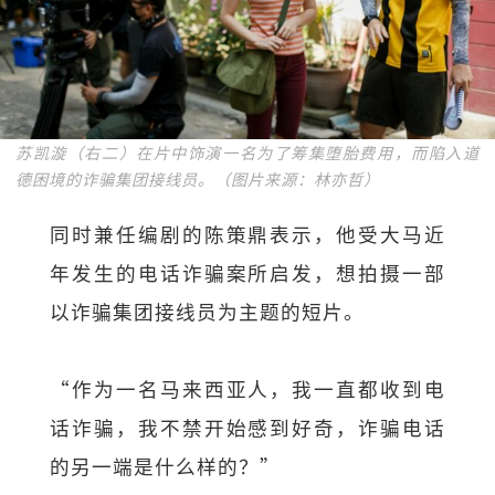
苏凯漩（右二）在片中饰演⼀名为了筹集堕胎费用，而陷入道
德困境的诈骗集团接线员。（图片来源：林亦哲）
同时兼任编剧的陈策鼎表示，他受大马近
年发生的电话诈骗案所启发，想拍摄⼀部
以诈骗集团接线员为主题的短片。
“作为一名马来西亚人，我一直都收到电
话诈骗，我不禁开始感到好奇，诈骗电话
的另一端是什么样的？”