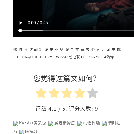
透过《访问》发布业务配合文章或资讯，可电邮
EDITOR@THEINTERVIEW.ASIA
或电联011-26670914洽询
您觉得这篇文如何？
评级
4.1
/ 5. 评分人数:
9
Kendra苏凯漩
威尼斯影展
电话诈骗
请别挂
断
陈策鼎