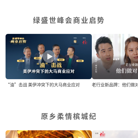
绿盛世峰会商业启势
“油”击战 美伊冲突下的大马商业应对
老行业新品牌：他们做
原乡柔情槟城纪