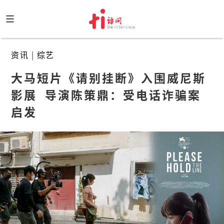
Skip
to
content
资讯
|
综艺
大马短片《请别挂断》入围威尼斯
影展  导演陈策鼎：受电话诈骗案
启发