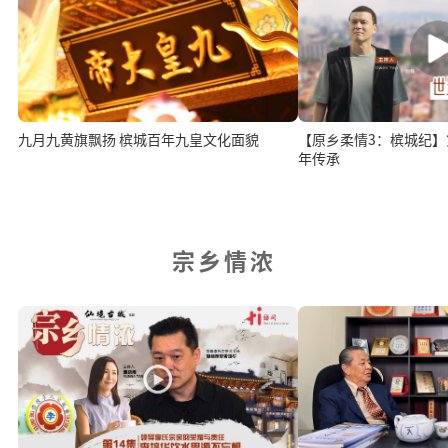
九月九黄旗飘扬 槟城百年九皇文化面貌
【原乡柔情3：槟城纪】第
年传承
宗乡情浓