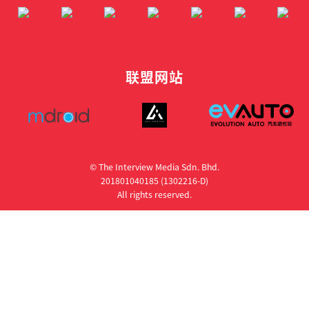
联盟网站
© The Interview Media Sdn. Bhd.
201801040185 (1302216­-D)
All rights reserved.