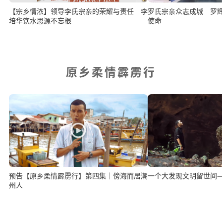
【宗乡情浓】领导李氏宗亲的荣耀与责任 李
罗氏宗亲众志成城 罗
培华饮水思源不忘根
使命
原乡柔情霹雳行
预告【原乡柔情霹雳行】第四集｜傍海而居潮
一个大发现文明留世间
州人