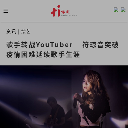
Skip
to
content
资讯
|
综艺
歌手转战YouTuber    符琼音突破
疫情困难延续歌手生涯