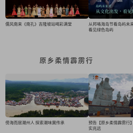
儒风南来《南孔》吉隆坡站喝彩满堂
从邦咯海岛节看岛屿未
看见绿色岛屿
原乡柔情霹雳行
傍海而居潮州人 探索潮味冀传承
预告【原乡柔情霹雳行】
实兆远