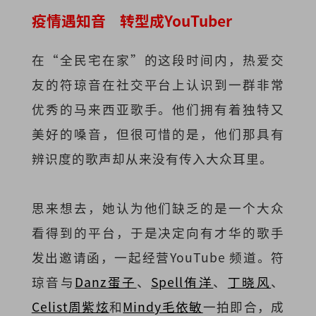
疫情遇知音 转型成YouTuber
在“全民宅在家”的这段时间内，热爱交
友的符琼音在社交平台上认识到一群非常
优秀的马来西亚歌手。他们拥有着独特又
美好的嗓音，但很可惜的是，他们那具有
辨识度的歌声却从来没有传入大众耳里。
思来想去，她认为他们缺乏的是一个大众
看得到的平台，于是决定向有才华的歌手
发出邀请函，一起经营YouTube 频道。符
琼音与
Danz蛋子
、
Spell侑洋
、
丁晓风
、
Celist周紫炫
和
Mindy毛依敏
一拍即合，成