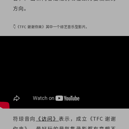
方向。
👇《TFC 谢谢你来》其中一个综艺音乐型影片。
符琼音向
《访问》
表示，成立《TFC 谢谢
你来》，最好玩的是每集录影都有意想不