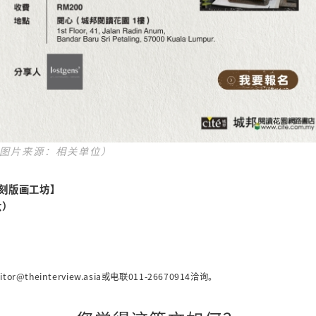
图片来源：相关单位）
刻版画工坊】
六）
itor@theinterview.asia
或电联011-26670914洽询。