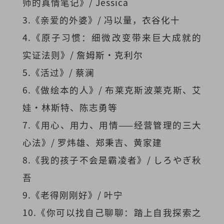
师的真情笔记》/ Jessica
3.《亲爱的外婆》/ 冯以量，衣谷化十
4.《原子习惯：细微改变带来巨大成就的
实证法则》/ 詹姆斯·克利尔
5.《活过》/ 蔡澜
6.《做绘本的人》/ 布莱克斯波莱克斯、艾
娃・林斯特、陈志勇等
7.《用心、用力、用情——经营管理的三大
心法》/ 罗炜雄、郑秉吉、黄家建
8.《我的孩子不会是霸凌者》/ しろやぎ秋
吾
9.《老得刚刚好》/ 叶宁
10.《你可以找自己聊聊：踏上自我探索之