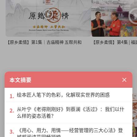
【原乡柔情】第1集｜古庙精神 五帮共和
【原乡柔情】第4集 | 
原乡柔情霹雳行
×
本文摘要
绘本匠人笔下的色彩，化解现实世界的困惑
从叶宁《老得刚刚好》到蔡澜《活过》：我们以什
么样的姿态活着？
《用心、用力、用情——经营管理的三大心法》登
城邦阅读花园畅销榜