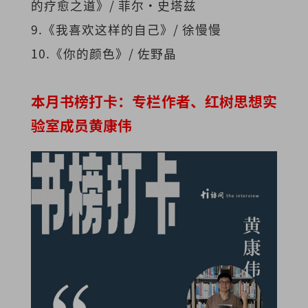
的疗愈之道》/ 菲尔·史塔兹
9.《我喜欢这样的自己》/ 徐慢慢
10.《你的颜色》/ 佐野晶
本月书榜打卡：专栏作者、红树思想实
验室成员黄康伟