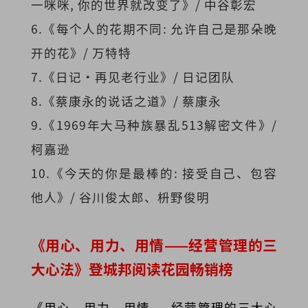
一咪咪, 你的世界就改变了》/ 中谷彰宏
6.《每个人的花期不同: 允许自己是那朵晚
开的花》/ 万特特
7.《日记·再见老行业》/ 日记团队
8.《蔡康永的说话之道》/ 蔡康永
9.《1969年大马种族暴乱513解密文件》/
柯嘉逊
10.《今天的你是最棒的: 接受自己、包容
他人》/ 谷川俊太郎、枡野俊明
《用心、用力、用情——经营管理的三
大心法》登城邦阅读花园畅销榜
《用心、用力、用情——经营管理的三大心