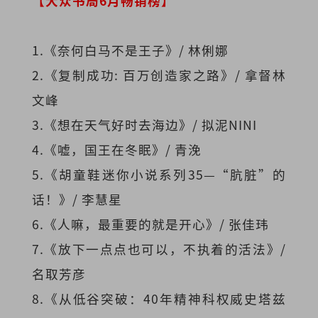
【大众书局6月畅销榜】
1.《奈何白马不是王子》/ 林俐娜
2.《复制成功: 百万创造家之路》/ 拿督林
文峰
3.《想在天气好时去海边》/ 拟泥NINI
4.《嘘，国王在冬眠》/ 青浼
5.《胡童鞋迷你小说系列35—“肮脏”的
话！》/ 李慧星
6.《人嘛，最重要的就是开心》/ 张佳玮
7.《放下一点点也可以，不执着的活法》/
名取芳彦
8.《从低谷突破：40年精神科权威史塔兹