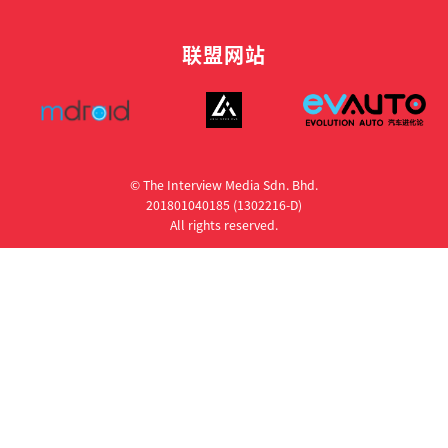
联盟网站
© The Interview Media Sdn. Bhd.
201801040185 (1302216­-D)
All rights reserved.