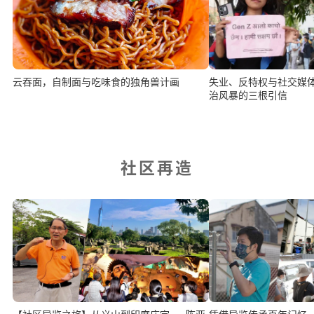
失业、反特权与社交媒
云吞面，自制面与吃味食的独角兽计画
治风暴的三根引信
社区再造
【社区导览之旅】从义山到印度庙宇——陈亚
凭借导览传承百年记忆