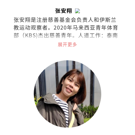
张安翔
张安翔是注册慈善基金会负责人和伊斯兰
教运动观察者。2020年马来西亚青年体育
部（KBS)杰出慈善青年。人道工作：泰南
边界（2016）、克斯巴扎-孟加拉
展开更多
（2018）、阿拉干-缅甸（2019）、土耳
其（2019）、台湾（2023）、尼泊尔
（2024）和约旦（2024）。