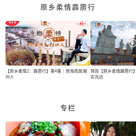
原乡柔情霹雳行
【原乡柔情2：霹雳行】第4集｜傍海而居潮
预告【原乡柔情霹雳行】
州人
实兆远
专栏