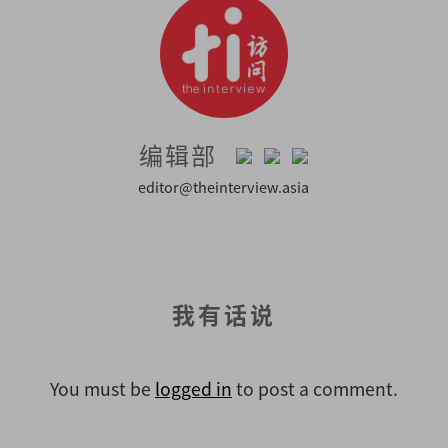
编辑部
editor@theinterview.asia
我有话说
You must be
logged in
to post a comment.