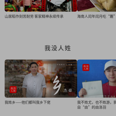
山居稻作刻苦耐劳 客家精神永续传承
我没人姓
我姓乡——他们都叫我乡下佬
我不姓尤，也不姓游，
自“由”的由洛羽