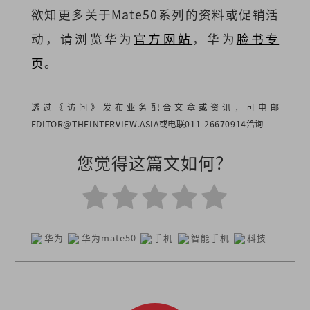
欲知更多关于Mate50系列的资料或促销活
动，请浏览华为
官方网站
，华为
脸书专
页
。
透过《访问》发布业务配合文章或资讯，可电邮
EDITOR@THEINTERVIEW.ASIA
或电联011-26670914洽询
您觉得这篇文如何？
华为
华为mate50
手机
智能手机
科技