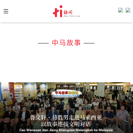
Skip
to
content
——
中马故事
——