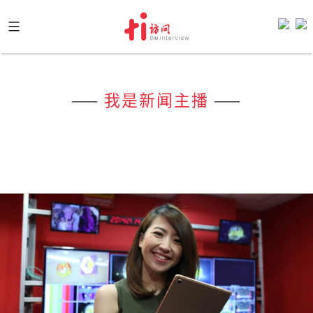
Skip
to
content
——
我是新闻主播
——