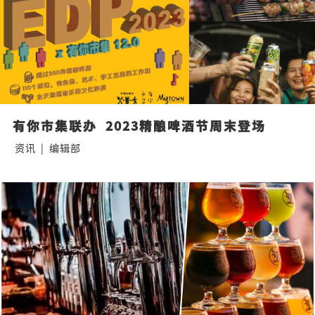
有你市集联办  2023精酿啤酒节周末登场
资讯
|
编辑部