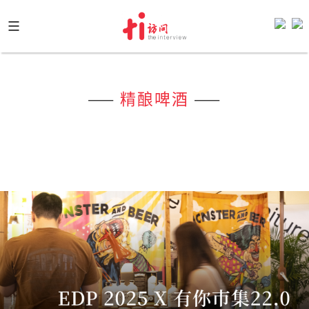
Skip
to
content
——
精酿啤酒
——