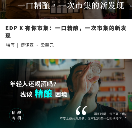
EDP X 有你市集：一口精酿，一次市集的新发
现
特写
|
傅译萱 · 梁馨元