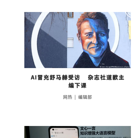
AI冒充舒马赫受访    杂志社道歉主
编下课
网热
|
编辑部