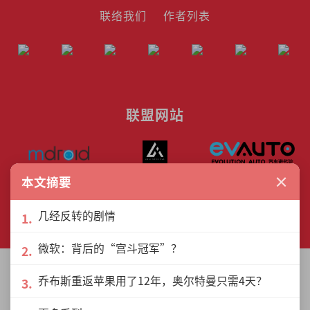
联络我们
作者列表
联盟网站
×
本文摘要
© The Interview Media Sdn. Bhd.
几经反转的剧情
201801040185 (1302216­-D)
All rights reserved.
微软：背后的“宫斗冠军”？
乔布斯重返苹果用了12年，奥尔特曼只需4天？