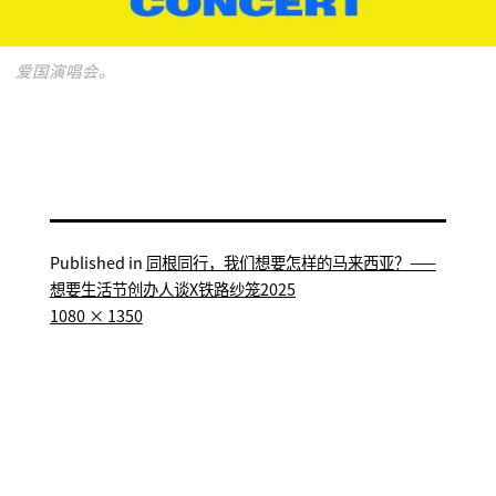
爱国演唱会。
Published in
同根同行，我们想要怎样的马来西亚？——
想要生活节创办人谈X铁路纱笼2025
Full
1080 × 1350
size