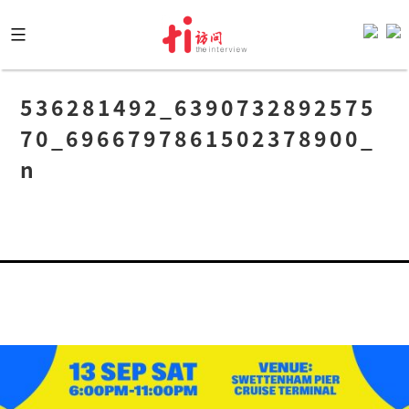
Skip
to
content
536281492_6390732892575
70_6966797861502378900_
n