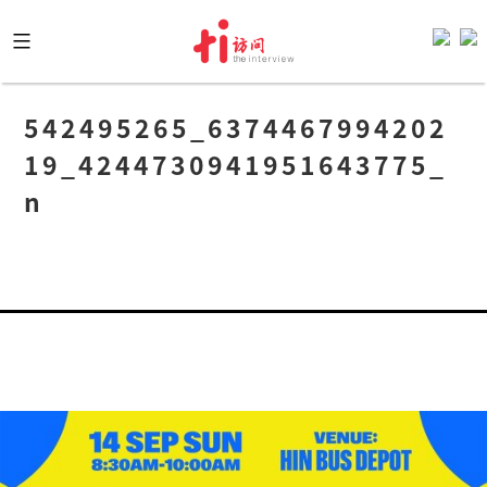
Skip
to
content
542495265_6374467994202
19_4244730941951643775_
n