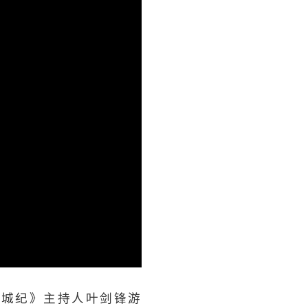
槟城纪》主持人叶剑锋游