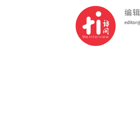
编
editor@