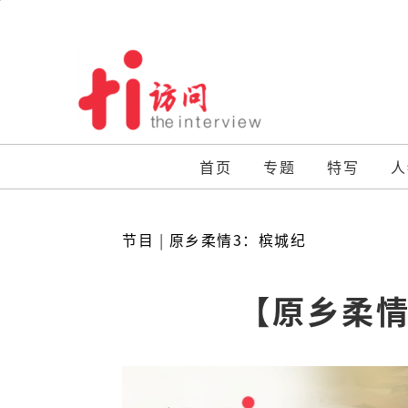
Skip
to
content
首页
专题
特写
人
节目
|
原乡柔情3：槟城纪
【原乡柔情