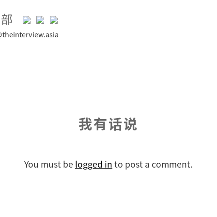
辑部
theinterview.asia
我有话说
You must be
logged in
to post a comment.