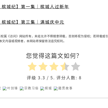
：槟城纪】第一集｜槟城人过新年
：槟城纪】第三集｜满城庆中元
权属《访问》网站所有，未经允许不得随意转载，否则将视为侵权；若转载或
本文内容或视频者，本网站将保留依法追究权利。
您觉得这篇文如何？
评级
3.3
/ 5. 评分人数:
8
纪
叶剑锋
宗教习俗
槟城
籍贯故事