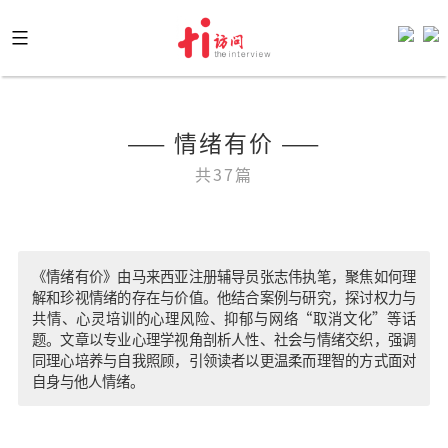
Skip
to
content
—— 情绪有价 ——
共37篇
《情绪有价》由马来西亚注册辅导员张志伟执笔，聚焦如何理
解和珍视情绪的存在与价值。他结合案例与研究，探讨权力与
共情、心灵培训的心理风险、抑郁与网络“取消文化”等话
题。文章以专业心理学视角剖析人性、社会与情绪交织，强调
同理心培养与自我照顾，引领读者以更温柔而理智的方式面对
自身与他人情绪。