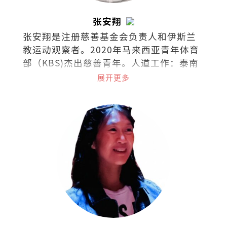
张安翔
张安翔是注册慈善基金会负责人和伊斯兰
教运动观察者。2020年马来西亚青年体育
部（KBS)杰出慈善青年。人道工作：泰南
边界（2016）、克斯巴扎-孟加拉
展开更多
（2018）、阿拉干-缅甸（2019）、土耳
其（2019）、台湾（2023）、尼泊尔
（2024）和约旦（2024）。