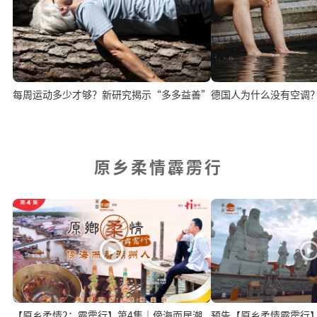
每周运动多少才够？新研究揭示“多多益善”
德国人为什么没有空调
原乡柔情霹雳行
【原乡柔情2：霹雳行】第4集｜傍海而居潮
预告【原乡柔情霹雳行】