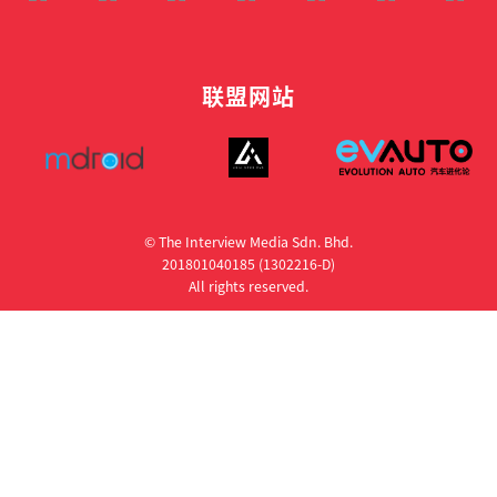
联盟网站
© The Interview Media Sdn. Bhd.
201801040185 (1302216­-D)
All rights reserved.