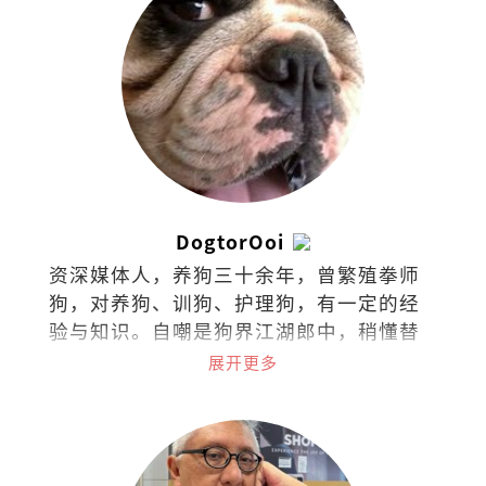
DogtorOoi
资深媒体人，养狗三十余年，曾繁殖拳师
狗，对养狗、训狗、护理狗，有一定的经
验与知识。自嘲是狗界江湖郎中，稍懂替
狗探脉与接生，小病可给参考意见，大病
展开更多
请贵客自理看兽医。