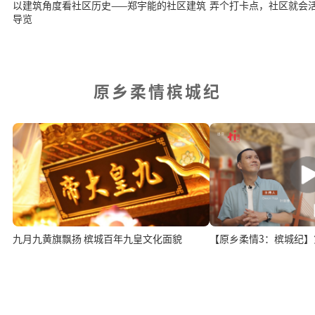
以建筑角度看社区历史——郑宇能的社区建筑
弄个打卡点，社区就会
导览
原乡柔情槟城纪
九月九黄旗飘扬 槟城百年九皇文化面貌
【原乡柔情3：槟城纪