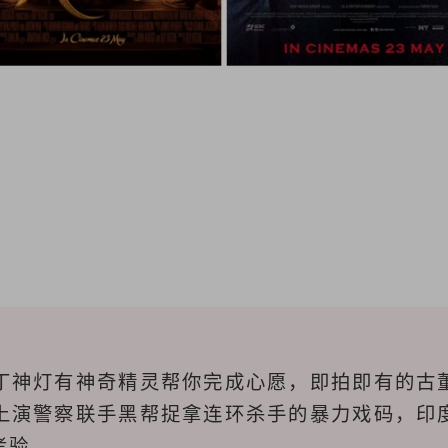
丁神灯有神奇精灵帮你完成心愿，即拍即有的古
上演警察联手黑帮捉拿连环杀手的暴力戏码，印
考验。