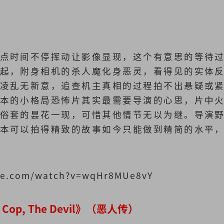
点时间不停挥动让影像显现，这个有意思的等待
起，附身相机的杀人魔化身恶灵，看得见的实体
凌乱无新意，追查机主真相的过程拍不出悬疑或
本的小格局恐怖片其实最需要导演的心思，片中
俗套的昙花一现，可惜其他情节无以为继。导演
本可以拍得精致的故事如今只能做到精简的水平
be.com/watch?v=wqHr8MUe8vY
he Cop, The Devil》（恶人传）