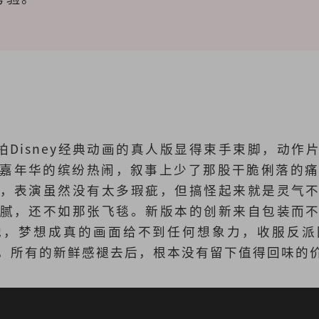
chie拍Disney经典动画的真人版显得束手束脚，动
年华的缤纷热闹，叙事上少了那股干脆俐落的痛快节奏
，表演虽然没有太多瑕疵，但搞怪起来就是灵气
腻，还不如那张飞毯。新版本的创新来自包装而
地，梦想成真的画面给不到任何想象力，收服反派
，所有的新鲜感褪去后，根本没有留下值得回味的