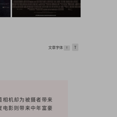
文章字体
T
T
董相机却为被摄者带来
度电影则带来中年富豪