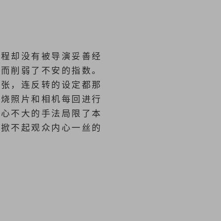
过程却没有被导演妥善经
反而削弱了不安的指数。
紧张，连反转的设定都那
火烧照片和相机每回进行
野心不大的手法局限了本
，掀不起观众内心一丝的