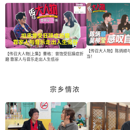
【传召大人物】陈炳顺
【传召大人物|上集】曹格：曾饱受狂躁症折
当！
磨 靠家人与音乐走出人生低谷
宗乡情浓