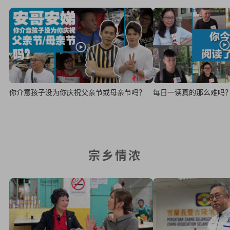
你介意孩子没为你庆祝父亲节或母亲节吗？
每日一读真的那么难吗
宗乡情浓