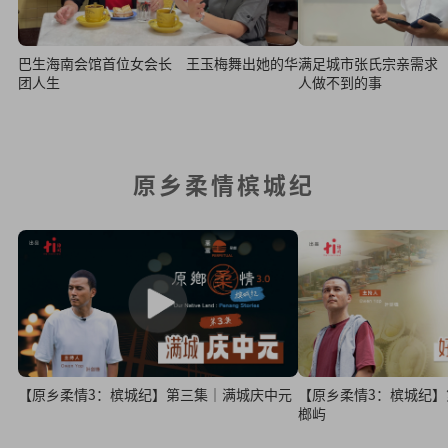
巴生海南会馆首位女会长 王玉梅舞出她的华
满足城市张氏宗亲需求
团人生
人做不到的事
原乡柔情槟城纪
【原乡柔情3：槟城纪】第三集｜满城庆中元
【原乡柔情3：槟城纪
榔屿