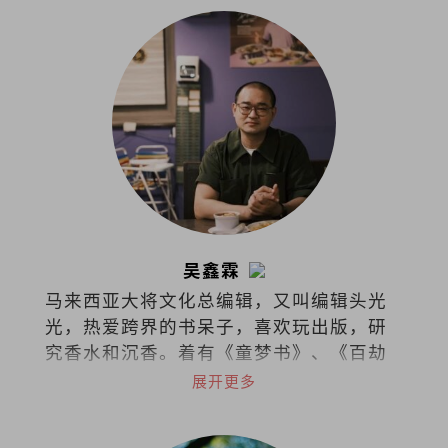
吴鑫霖
马来西亚大将文化总编辑，又叫编辑头光
光，热爱跨界的书呆子，喜欢玩出版，研
究香水和沉香。着有《童梦书》、《百劫
华光》和《不愁此时春光》，最近在不同
展开更多
的领域漫游。