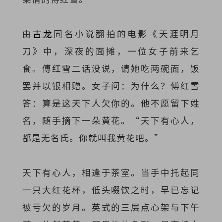
由
古龙
同名小说翻拍的电影《天涯明月
刀》中，深夜的面摊，一位女子前来乞
食。傅红雪二话没说，请她吃两碗面，饭
罢并以银相赠。女子问：为什么？傅红雪
答：算是这天下人欠你的。他不愿留下姓
名，随手摘下一朵黄花。“天下有心人，
都是无名氏。你就叫我黄花吧。”
天下有心人，相逢于茶室。当手中托起同
一只大红花杯，低头啜饮之时，早已忘记
被亏欠的岁月。英式的三层点心架与下午