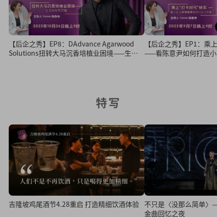
【后企之秀】EP8：DAdvance Agarwood
【后企之秀】EP1：乘
Solutions扭转大马沉香培植业困境——生活
——看陈意尹如何打造
处处有沉香
特写
吉隆坡鸡尾酒节4.28重启 打造精细饮酒体验
不只是〈没那么简单〉
金曲回忆之夜