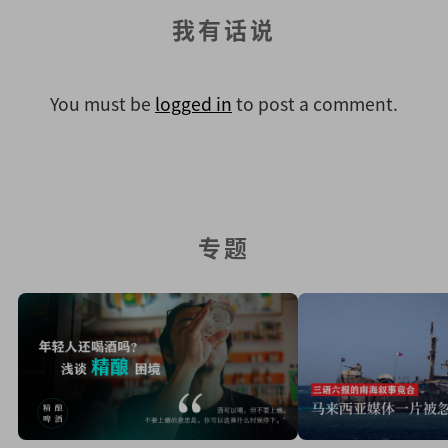
我有话说
You must be
logged in
to post a comment.
专题