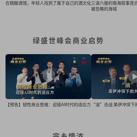
在精酿酒馆，年轻人找到了属于自己的酒文化
三语六报的南海叙事竞
被忽略的海域
绿盛世峰会商业启势
“油”击战 美伊冲突下
【预告】韧性商业思维：迎接AI时代的适应力
宗乡情浓