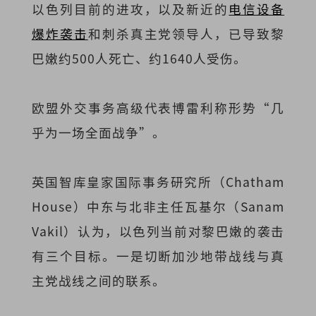
以色列目前的进攻，以及新近的
电信设备
爆炸袭击
和刺杀真主党领导人，已导致黎
巴嫩约500人死亡、约1640人受伤。
欧盟外交事务高级代表博雷利称形势“几
乎为一场全面战争”。
英国智库皇家国际事务研究所（Chatham
House）中东与北非主任瓦基尔（Sanam
Vakil）认为，以色列当前对黎巴嫩的袭击
有三个目标。一是切断加沙地带战线与真
主党战线之间的联系。