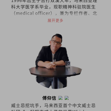
1996年出生于吉打双溪大年，马来西亚理
科大学医学系毕业，现职精神科驻院医生
（medical officer），兼为专栏作者、北
马作协副主席。曾任《马华文学》执行编
展开更多
辑。著有散文集《时光幽谷》。作品曾获
时报文学奖、花踪新秀文学奖、香港青年
文学奖等。长篇小说《弃医者》入选《亚
洲周刊》2025年度“全球华人十大小
说”。
傅仰信
威士忌挖坑手，马来西亚首个中文威士忌