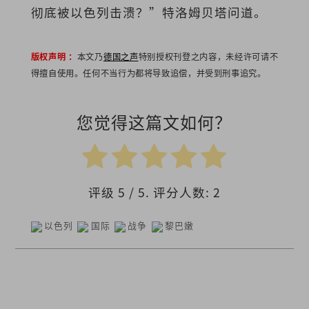
彻底被以色列击溃？”特洛姆贝塔问道。
版权声明 ：
本文乃
德国之声
特别授权刊登之内容，未经许可请不
得擅自使用。任何不当行为都将导致追偿，并受到刑事追究。
您觉得这篇文如何？
评级
5
/ 5. 评分人数:
2
以色列
国际
战争
黎巴嫩