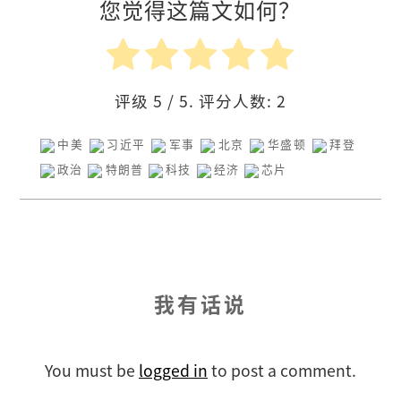
您觉得这篇文如何？
评级
5
/ 5. 评分人数:
2
中美
习近平
军事
北京
华盛顿
拜登
政治
特朗普
科技
经济
芯片
我有话说
You must be
logged in
to post a comment.