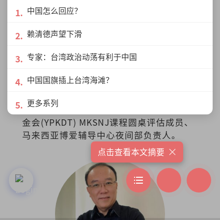
天，他始终相信，丧礼不只是完成流程，
中国怎么回应？
更是照顾人的过程。在规矩与现实之间，
赖清德声望下滑
他选择把同理留给活着的人。
展开更多
专家：台湾政治动荡有利于中国
中国国旗插上台湾海滩？
余 秋玲
更多系列
注册与执照心理谘商师、柔佛家庭发展基
金会(YPKDT) MKSNJ课程圆桌评估成员、
马来西亚博爱辅导中心夜间部负责人。
×
点击查看本文摘要