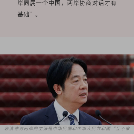
岸同属一个中国，两岸协商对话才有
基础”。
赖清德对两岸的主张是中华民国和中华人民共和国“互不隶