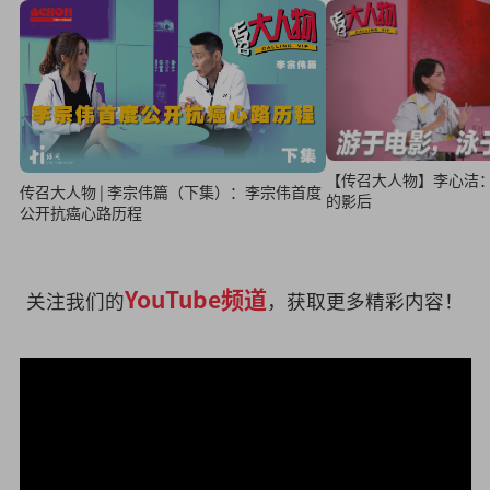
【传召大人物】李心洁
传召大人物 | 李宗伟篇（下集）：李宗伟首度
的影后
公开抗癌心路历程
YouTube频道
关注我们的
，获取更多精彩内容！