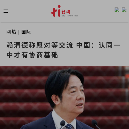
Skip
to
content
网热
|
国际
赖清德称愿对等交流 中国：认同一
中才有协商基础