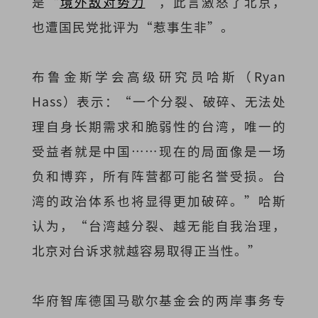
是“
境外敌对势力
”，此言激怒了北京，
也遭国民党批评为“惹事生非”。
布鲁金斯学会高级研究员哈斯（Ryan
Hass）表示：“一个分裂、破碎、无法处
理自身长期需求和脆弱性的台湾，唯一的
受益者就是中国……现在的局面像是一场
负和博弈，所有阵营都可能名誉受损。台
湾的政治体系也将显得更加破碎。”哈斯
认为，“台湾越分裂、越无能自我治理，
北京对台诉求就越容易取得正当性。”
华府智库德国马歇尔基金会的两岸事务专