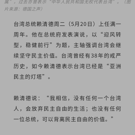
属”，过去亦曾表示“中华人民共和国无权代表台湾”。（图
片来源：德国之声）
台湾总统赖清德周二（5月20日）上任满一
周年。他在总统府发表演说，以“迎风转
型，稳健前行”为题，主轴强调台湾会继
续坚守民主价值。台湾曾经有38年的戒严
历史，如今赖清德表示台湾已经是“亚洲
民主的灯塔”。
赖清德说：“我相信，没有任何一个台湾
人，会放弃民主自由的生活；也没有任何
一位总统，可以背离民主自由的价值。”