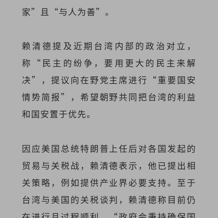
家”且“与人为善”。
赖清德提及近期台湾内部的政治对立，
称“民主的纷争，要用更大的民主来解
决”，提议向在野党主席进行“重要国安
情势简报”，希望朝野共同把台湾的利益
和国安置于优先。
因应美国总统特朗普上任后对各国发起的
贸易与关税战，赖清德表示，他已提出相
关策略，例如提供产业界必要支持。至于
台湾与美国的关税谈判，赖清德称目前仍
在进行且过程顺利，“政府会秉持确保国