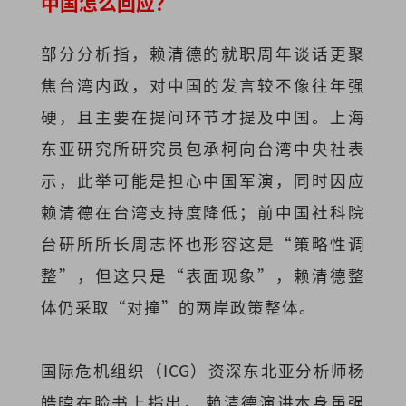
中国怎么回应？
部分分析指，赖清德的就职周年谈话更聚
焦台湾内政，对中国的发言较不像往年强
硬，且主要在提问环节才提及中国。上海
东亚研究所研究员包承柯向台湾中央社表
示，此举可能是担心中国军演，同时因应
赖清德在台湾支持度降低；前中国社科院
台研所所长周志怀也形容这是“策略性调
整”，但这只是“表面现象”，赖清德整
体仍采取“对撞”的两岸政策整体。
国际危机组织（ICG）资深东北亚分析师杨
皓暐在脸书上指出， 赖清德演讲本身虽强