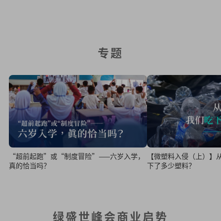
专题
【微塑料入侵（上）】
“超前起跑”或“制度冒险”——六岁入学，
下了多少塑料？
真的恰当吗？
绿盛世峰会商业启势