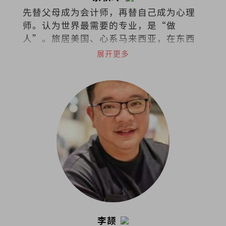
先替父母成为会计师，再替自己成为心理
师。认为世界最需要的专业，是“做
人”。旅居美国、心系马来西亚，在东西
文化间拉扯。试着把拉扯化成视野，把矛
展开更多
盾化成文字。
李颉