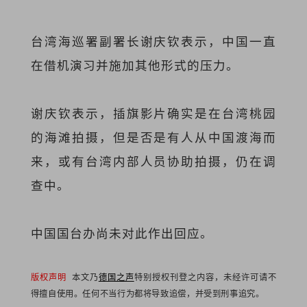
台湾海巡署副署长谢庆钦表示，中国一直
在借机演习并施加其他形式的压力。
谢庆钦表示，插旗影片确实是在台湾桃园
的海滩拍摄，但是否是有人从中国渡海而
来，或有台湾内部人员协助拍摄，仍在调
查中。
中国国台办尚未对此作出回应。
版权声明
本文乃
德国之声
特别授权刊登之内容，未经许可请不
得擅自使用。任何不当行为都将导致追偿，并受到刑事追究。