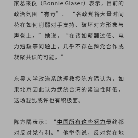
家葛来仪（Bonnie Glaser）表示，目前的
政治氛围“有毒”。 “各政党将大量时间
花在如何削弱对手支持、破坏对方形象与
声誉上。”她说，“在诸如薪酬过低、电
力短缺等问题上，几乎不存在跨党合作或
凝聚共识的可能。”
东吴大学政治系助理教授陈方隅认为，如
果北京因此认为武统台湾的紧迫性降低，
这场混乱或许也有积极面。
陈方隅表示：“
中国所有这些努力
最终都
对反对党有利。”他举例说，反对党在地