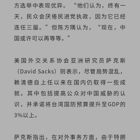
方选举中表现优异。 “他们认为，终有一
天，民众会厌倦民进党执政，因为它已经
连任三届。”但陈方隅认为，“现在，中
国或许可以再等等。”
美国外交关系协会亚洲研究员萨克斯
（David Sacks）则表示，尽管局势混乱，
赖清德自上任以来在国内仍取得一些成
就。其中包括提高公众对中国威胁的认
识，并承诺将台湾国防预算提升至GDP的
3%以上。
萨克斯指出，在对外事务方面，由于特朗