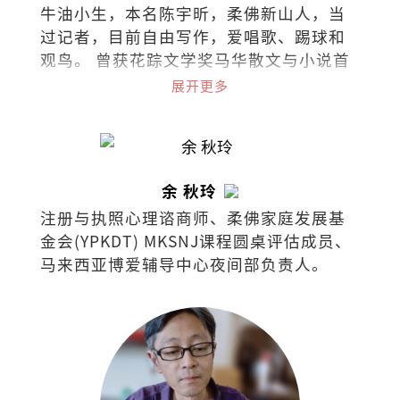
牛油小生，本名陈宇昕，柔佛新山人，当
过记者，目前自由写作，爱唱歌、踢球和
观鸟。 曾获花踪文学奖马华散文与小说首
奖，台湾梁实秋文学奖散文评审奖，着有
展开更多
散文集《类似过敏症的布尔乔亚之轻》
《列车男女》《阿卡贝拉》《写给未来情
人的足球指南》，小说集《南方少年与健
忘老头》《那些进化了的，以及⋯⋯》，
余 秋玲
曾出版独立小志《SEAL》（共七期），并
注册与执照心理谘商师、柔佛家庭发展基
为新加坡导演陈哲艺电影《热带雨》同名
金会(YPKDT) MKSNJ课程圆桌评估成员、
主题曲填词。
马来西亚博爱辅导中心夜间部负责人。