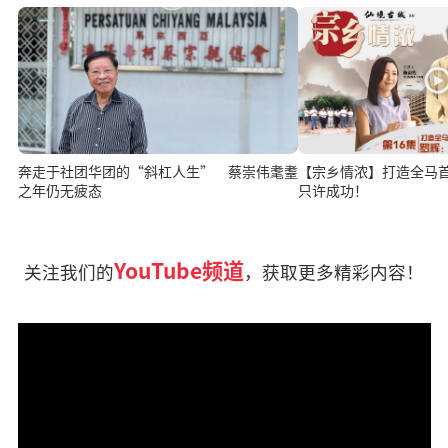
奔走于社团华团的“斜杠人生” 蔡崇伟耄耋
【宗乡情浓】打造全马
之年仍无疲态
只许成功！
YouTube频道
关注我们的
，获取更多精彩内容！