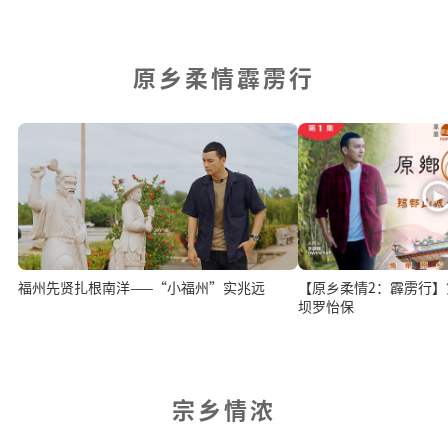
原乡柔情霹雳行
福州先贤扎根南洋——“小福州”实兆远
【原乡柔情2：霹雳行】
坝罗怡保
宗乡情浓