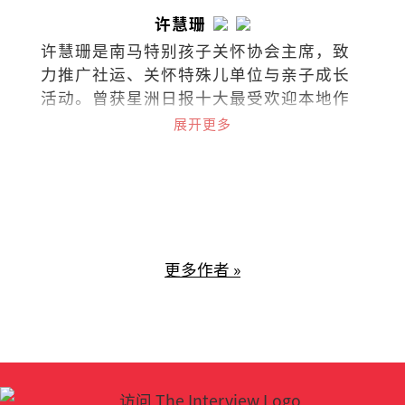
许慧珊
许慧珊是南马特别孩子关怀协会主席，致
力推广社运、关怀特殊儿单位与亲子成长
活动。曾获星洲日报十大最受欢迎本地作
家，文章常见于各报与杂志。著有《单身
展开更多
俱乐部》、《无聊才结婚》、《快乐女
人》及《左雍右为》等。
更多作者 »