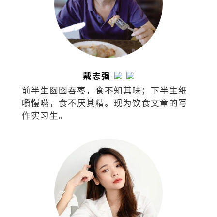
戴志强
前半生囫囵吞枣，食不知其味；下半生细
嚼慢嚥，食不厌其精。现为饮食文章的写
作实习生。