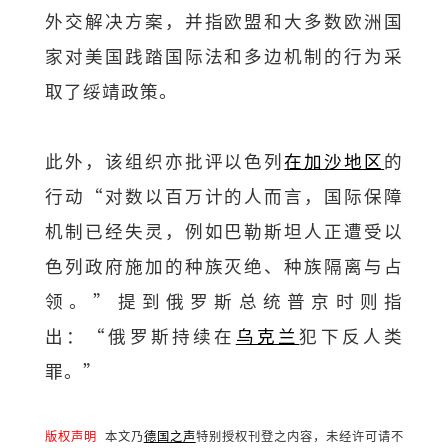
外交解决方案，并指欧盟和大多数欧洲国
家对美国践踏国际法和多边机制的行为采
取了绥靖政策。
此外，该组织亦批评以色列
在加沙地区
的
行动“对数以百万计的人而言，国际保障
机制已经失灵，例如巴勒斯坦人正遭受以
色列政府施加的种族灭绝、种族隔离与占
领。”提到俄罗斯总统普京时则指
出：“俄罗斯持续在
乌克兰
犯下反人类
罪。”
版权声明
本文乃
德国之声
特别授权刊登之内容，未经许可请不