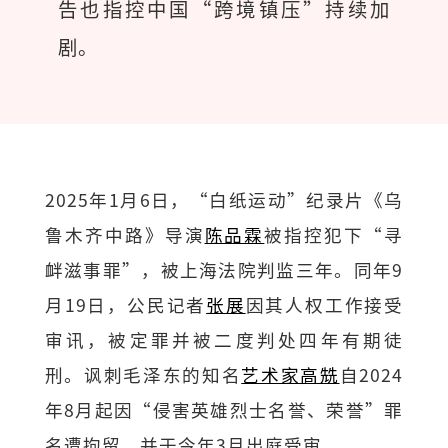
告也指控中国“跨境镇压”持续加
剧。
2025年1⽉6日，“白纸运动”纪录片《乌
鲁木齐中路》导演
陈品霖
被指控犯下“寻
衅滋事罪”，被上海法院判监三年。同年9
⽉19日，公民记者
张展
因其⼈权⼯作接受
审讯，被定罪并被二度判处四年有期徒
刑。讽刺毛泽东的知名
艺术家⾼兟
⾃2024
年8⽉起因“侵害英雄烈士名誉、荣誉”罪
名遭拘留，并于今年3月出庭受审。