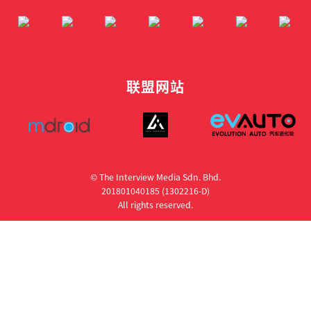
联盟网站
© The Interview Media Sdn. Bhd.
201801040185 (1302216­-D)
All rights reserved.