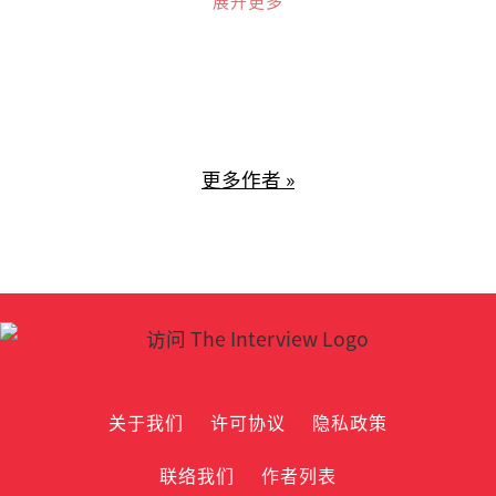
展开更多
个国家。2014年协助成立马来西亚伟事达
中文组，目前是马来西亚伟事达总裁导
师。
更多作者 »
关于我们
许可协议
隐私政策
联络我们
作者列表