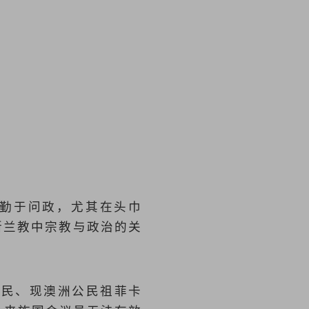
直勤于问政，尤其在头巾
斯兰教中宗教与政治的关
”
公民、现澳洲公民祖菲卡