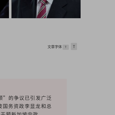
文章字体
T
T
预”的争议已引发广泛
坡国务资政李显龙和总
免干预新加坡内政。