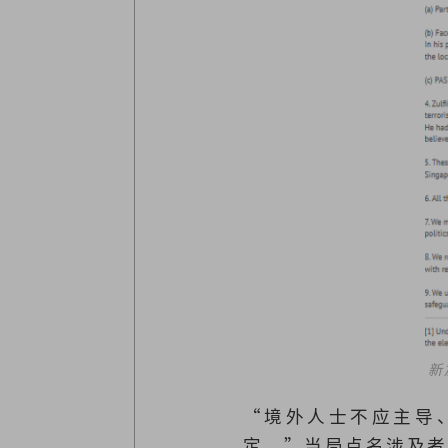
新
“境外人士不应主导
定。”当局点名涉及者