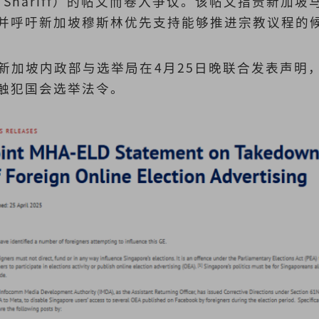
hamad Shariff）的帖文而卷入争议。该帖文指责新
并呼吁新加坡穆斯林优先支持能够推进宗教议程的
新加坡内政部与选举局在4月25日晚联合发表声明
触犯国会选举法令。