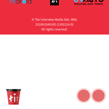
© The Interview Media Sdn. Bhd.
201801040185 (1302216­-D)
All rights reserved.