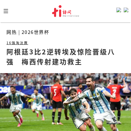
Skip
to
content
网热
|
2026世界杯
16强淘汰赛
阿根廷3比2逆转埃及惊险晋级八
强　梅西传射建功救主