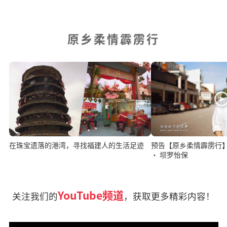
原乡柔情霹雳行
在珠宝遗落的港湾，寻找福建人的生活足迹
预告【原乡柔情霹雳行
· 坝罗怡保
YouTube频道
关注我们的
，获取更多精彩内容！