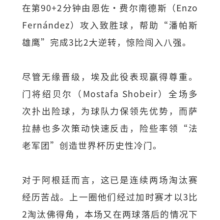
在第90+2分钟由恩佐·费尔南德斯（Enzo
Fernández）攻入致胜球，帮助“潘帕斯
雄鹰”完成3比2大逆转，惊险闯入八强。
尽管无缘晋级，埃及此役表现赢得尊重。
门将绍贝尔（Mostafa Shobeir）全场多
次扑出险球，为球队力保领先优势，而萨
拉赫也多次策动快速反击，险些率领“法
老军团”创造世界杯历史性冷门。
对于阿根廷而言，这已是连续两场淘汰赛
经历苦战。上一圈他们经过加时赛才以3比
2淘汰佛得角，本场又在两球落后的情况下