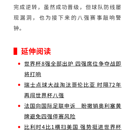
完成逆转，虽然成功晋级，但球队防线屡
现漏洞，也为接下来的八强赛事敲响警
钟。
▌延伸阅读
世界杯8强全部出炉 四强席位争夺战即
将打响
瑞士点球大战淘汰哥伦比亚 时隔72年
再闯世界杯八强
法国向国际足联申诉 盼撤销奥利塞黄
牌避免四强停赛风险
比利时4比1横扫美国 强势挺进世界杯