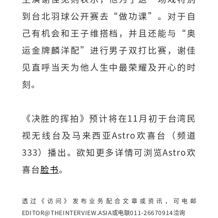
到台北羽球公开赛去“做功课”。对于自
己有机会和王子维搭档，并且还能与“奥
运金牌麟洋配”进行男子双打比赛，谢佳
见直呼当天为他人生中最荣耀及开心的时
刻。
《决胜的挥拍》预计将在11月初于台湾民
视无线台及马来西亚Astro欢喜台（频道
333）播出。欲知更多详情可浏览Astro欢
喜台
脸书
。
透过《访问》发布业务配合文章或资讯，可电邮
EDITOR@THEINTERVIEW.ASIA
或电联011-26670914洽询