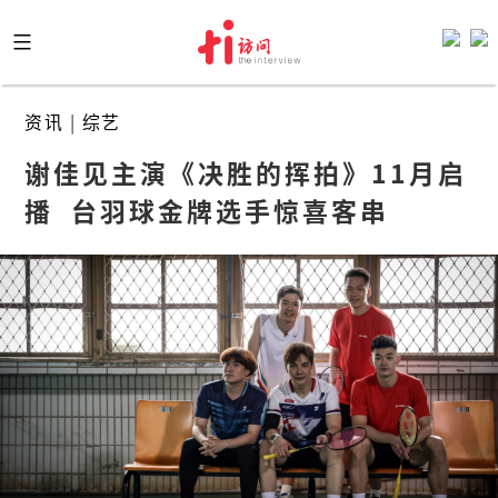
Skip
to
content
资讯
|
综艺
谢佳见主演《决胜的挥拍》11月启
播  台羽球金牌选手惊喜客串