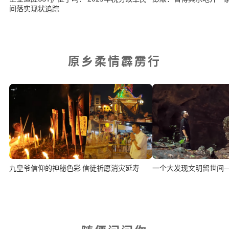
间落实现状追踪
原乡柔情霹雳行
九皇爷信仰的神秘色彩 信徒祈愿消灾延寿
一个大发现文明留世间