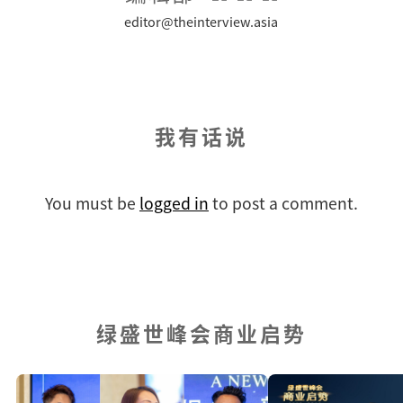
editor@theinterview.asia
我有话说
You must be
logged in
to post a comment.
绿盛世峰会商业启势