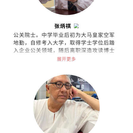
张炳祺
公关院士。中学毕业后初为大马皇家空军
地勤，自修考入大学，取得学士学位后踏
入企业公关领域，随后离职深造攻读博士
学位并投身学术界。2022年荣休于国立大
展开更多
学，目前仍继续在政府与私立大学担任博
士导师，同时在泰莱大学推动积极老龄化
项目。著有《1/3人生哲学：公关小品60
篇》。