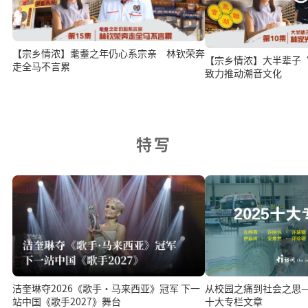
【宗乡情浓】耄耋之年仍心系宗亲 林钦荣奔
【宗乡情浓】大半辈子“卖”
走全马不言累
致力推动潮音文化
特写
从校园之痛到社会之思—
洁奎琳夺2026《歌手·马来西亚》冠军 下一
十大专栏文章
站中国《歌手2027》舞台