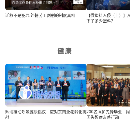
迁移不是犯罪 外籍劳工剥削的制度真相
【微塑料入侵（上）】
下了多少塑料？
健康
辉瑞推动呼吸健康倡议 应对东南亚老龄化挑
200名照护先锋毕业 
战
国失智症友善行动