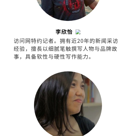
李欣怡
访问网特约记者。拥有近20年的新闻采访
经验，擅⻑以细腻笔触撰写⼈物与品牌故
事，具备软性与硬性写作能⼒。