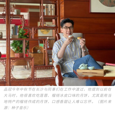
品冠今年中秋节在长沙与同事们在工作中渡过，他提到以前在
大马时，他很喜欢吃莲蓉、榴梿冰皮口味的月饼，尤其是用当
地特产的榴梿作成的月饼，口感香甜让人难以忘怀。（图片来
源：种子音乐）