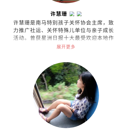
许慧珊
许慧珊是南马特别孩子关怀协会主席，致
力推广社运、关怀特殊儿单位与亲子成长
活动。曾获星洲日报十大最受欢迎本地作
家，文章常见于各报与杂志。著有《单身
展开更多
俱乐部》、《无聊才结婚》、《快乐女
人》及《左雍右为》等。