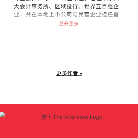
大会计事务所、区域投行、世界五百强企
业，并在本地上市公司与民营企业担任首
席财务长（CFO）。热衷于企业策略、战
展开更多
略金融、筹资与资本市场、组织行为等课
题；喜欢阅读、聆听、分析、分享。
更多作者 »