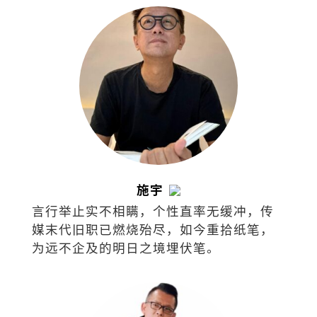
施宇
言行举止实不相瞒，个性直率无缓冲，传
媒末代旧职已燃烧殆尽，如今重拾纸笔，
为远不企及的明日之境埋伏笔。