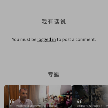
我有话说
You must be
logged in
to post a comment.
专题