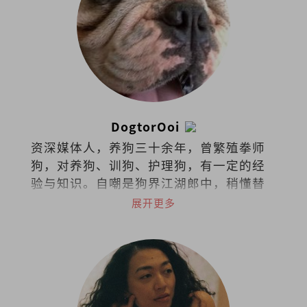
DogtorOoi
资深媒体人，养狗三十余年，曾繁殖拳师
狗，对养狗、训狗、护理狗，有一定的经
验与知识。自嘲是狗界江湖郎中，稍懂替
狗探脉与接生，小病可给参考意见，大病
展开更多
请贵客自理看兽医。