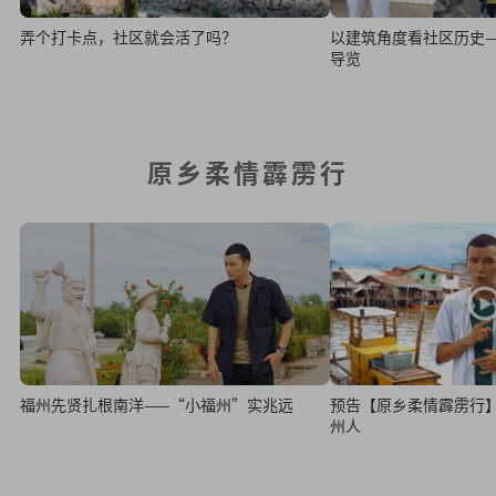
弄个打卡点，社区就会活了吗？
以建筑角度看社区历史
导览
原乡柔情霹雳行
福州先贤扎根南洋——“小福州”实兆远
预告【原乡柔情霹雳行
州人