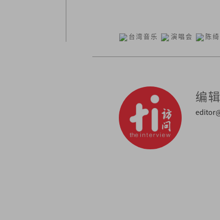
台湾音乐
演唱会
陈
编
editor@