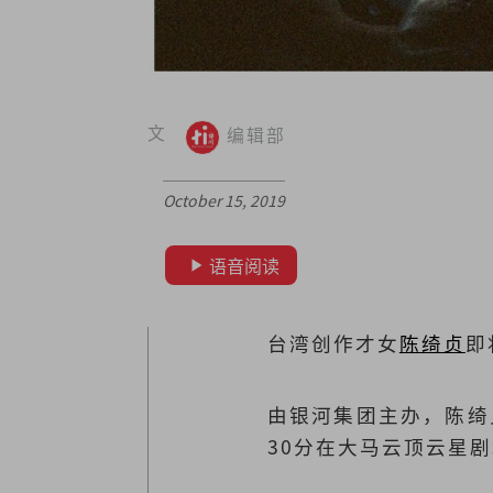
文
编辑部
October 15, 2019
语音阅读
台湾创作才女
陈绮贞
即
由银河集团主办，陈绮贞
30分在大马云顶云星