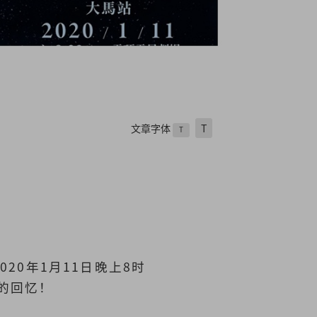
文章字体
T
T
20年1月11日晚上8时
的回忆！