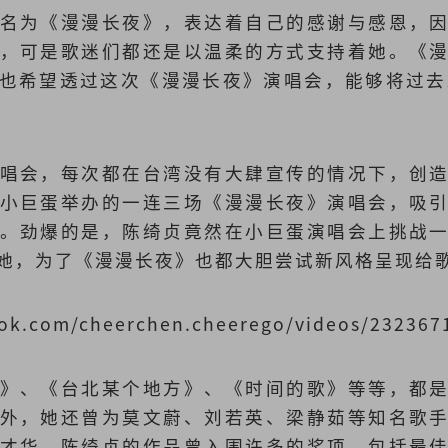
名为《漫漫长夜》，表达着自己的感谢与感恩，
，可是歌迷们都还是以温柔的方式支持着她。《
也希望透过这次《漫漫长夜》演唱会，能够将过去
唱会，每次都在台湾没有大肆宣传的情况下，创
小巨蛋举办的一连三场《漫漫长夜》演唱会，吸
。劲爆的是，陈绮贞竟然在小巨蛋演唱会上挑战
她，为了《漫漫长夜》也都大胆尝试新风格呈现给
ook.com/cheerchen.cheerego/videos/232367
》、《台北某个地方》、《时间的歌》等等，都
外，她还曾为莫文蔚、刘若英、梁静茹等知名歌
才华。陈绮贞的作品曾入围许多的奖项，包括最