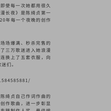
因即使每一次她都用很久
漫漫长夜》是陈绮贞第一
20年每一个夜晚的创作
造场场爆满、秒杀完售的
引了三万歌迷进入她浪漫
一连换上了五套衣服，向
歌迷们。
1584585881/
是陈绮贞自己作词作曲的
手创作歌曲，进一步彰显
佳专辑制作人奖、最佳编