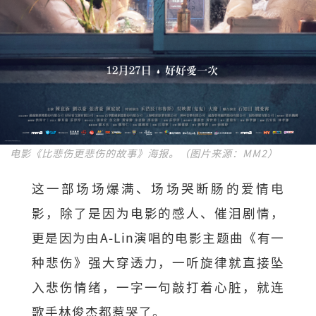
电影《比悲伤更悲伤的故事》海报。（图片来源：MM2）
这一部场场爆满、场场哭断肠的爱情电
影，除了是因为电影的感人、催泪剧情，
更是因为由A-Lin演唱的电影主题曲《有一
种悲伤》强大穿透力，一听旋律就直接坠
入悲伤情绪，一字一句敲打着心脏，就连
歌手林俊杰都惹哭了。