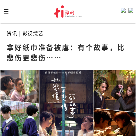
Skip
to
content
资讯
|
影视综艺
拿好纸巾准备被虐：有个故事，比
悲伤更悲伤……