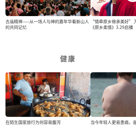
古庙精神——从一场人与神的嘉年华看新山人
“情牵原乡继承美好” 万富山庄赞助呈献
的共同记忆
《原乡柔情》3.29启播
健康
在陌生国家旅行为何容易腹泻
当今年轻人更易患癌，