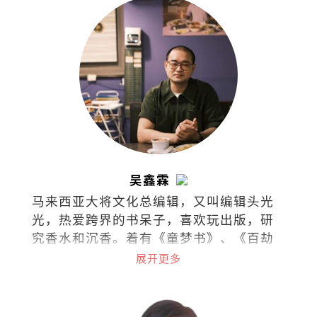
吴鑫霖
马来西亚大将文化总编辑，又叫编辑头光
光，热爱跨界的书呆子，喜欢玩出版，研
究香水和沉香。着有《童梦书》、《百劫
华光》和《不愁此时春光》，最近在不同
展开更多
的领域漫游。