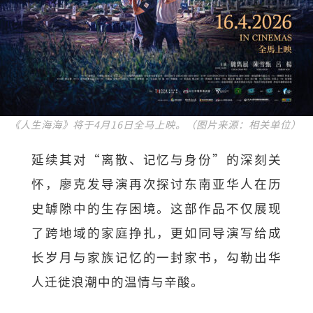
《人生海海》将于4月16日全马上映。（图片来源：相关单位）
延续其对“离散、记忆与身份”的深刻关
怀，廖克发导演再次探讨东南亚华人在历
史罅隙中的生存困境。这部作品不仅展现
了跨地域的家庭挣扎，更如同导演写给成
长岁月与家族记忆的一封家书，勾勒出华
人迁徙浪潮中的温情与辛酸。