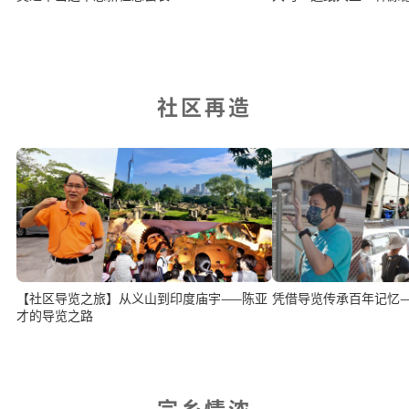
社区再造
【社区导览之旅】从义山到印度庙宇——陈亚
凭借导览传承百年记忆
才的导览之路
宗乡情浓