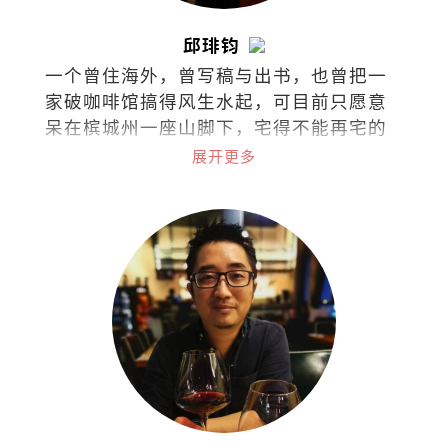
邱琲钧
一个曾住海外，曾写稿与出书，也曾把一
家破咖啡馆搞得风生水起，可目前只愿意
呆在槟城州一座山脚下，宅得不能再宅的
码字工。
展开更多