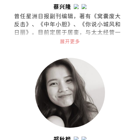
蔡兴隆
曾任星洲日报副刊编辑，著有《窝囊废大
反击》、《中年小胆》、《你说小城风和
日丽》。目前定居于居銮，与太太经营一
家名为On The Road的咖啡馆，偶尔和伙
展开更多
伴举办艺文嘉年华，在起风和有光的小
城，慢慢生活。
郑秋桦