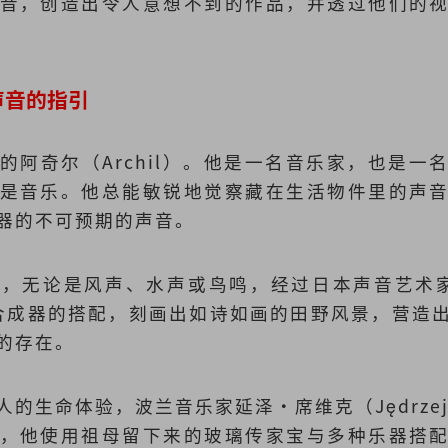
音，创造出令人意想不到的作品，并透过他们的
声音的指引
的阿奇尔（Archil）。他是一名音乐家，也是一
是音乐。他总能敏锐地觉察藏在生活物件里的声
器的不可预期的声音。
，无论是风声、水声或鸟鸣，经过日本声音艺术家今重
捕捉与合成器的搭配，刻画出如诗如画的田野风景，营
的存在。
的生命体验，波兰音乐家延泽·席维克（Jędrzej 
，他使用祖母留下来的玻璃传家宝与多种乐器搭