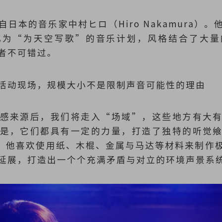
日本的音乐家中村ヒロ（Hiro Nakamura）
化为“为天空写歌”的音乐计划，风格结合了大量
者不可错过。
活动现场，规模大小不是限制声音可能性的理由
感来源后，我们将走入“场域”，这些地方有大
是，它们都具有一定的力量，打造了独特的听觉
为例，他喜欢使用纸、木棍、金属与马达等材料来制作
延展，打造出一个个充满矛盾与对立的环境声景系