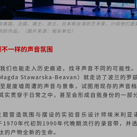
自美国、法国、瑞士、波兰、日本和台湾的艺术家，介绍他们是
到的作品。（图片来源：相关单位）
顾不一样的声音氛围
我们也能走入历史痕迹，找寻声音不同的可能性
gda Stawarska-Beavan）就走访了波兰
至是废墟周遭的声音与景象，试图用现存的声音
其实贯穿于日常之中，甚至会形成自我身份的一部
题营造氛围与摆设的实验音乐设计师埃米利亚诺·梅
情于1970年代初到1990年代晚期流行的录音带，
汰的产物全新的生命。