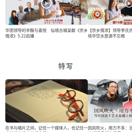
华团领导的辛酸与喜悦 仙境古城呈献《宗乡
【宗乡情浓】领导李氏
情浓》5.22启播
培华饮水思源不忘根
特写
在书与唱片之间，记住一个媒体人，也记住一
因风吹火，用力不多：