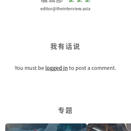
editor@theinterview.asia
我有话说
You must be
logged in
to post a comment.
专题