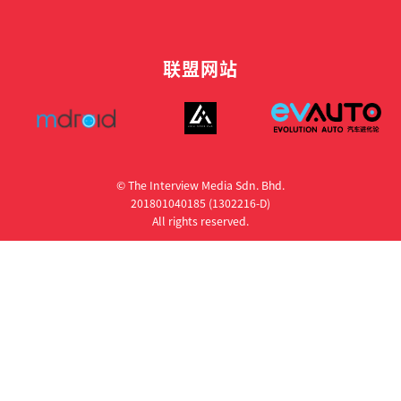
联盟网站
© The Interview Media Sdn. Bhd.
201801040185 (1302216­-D)
All rights reserved.