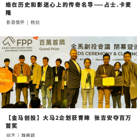
烙在历史和影迷心上的传奇名导——占士.卡麦
隆
影音情怀
|
杨剑
【金马创投】大马2企划获青睐  张吉安夺百万
首奖
综艺
|
魏雁颖