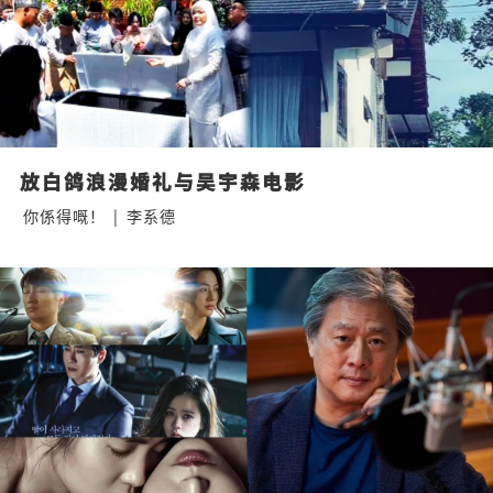
放白鸽浪漫婚礼与吴宇森电影
你係得嘅！
|
李系德