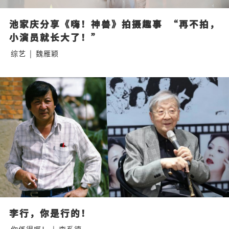
池家庆分享《嗨！神兽》拍摄趣事  “再不拍，
小演员就长大了！”
综艺
|
魏雁颖
李行，你是行的！