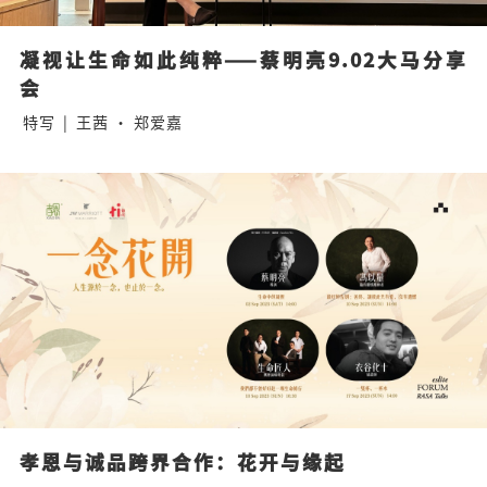
凝视让生命如此纯粹——蔡明亮9.02大马分享
会
特写
|
王茜 · 郑爱嘉
孝恩与诚品跨界合作：花开与缘起