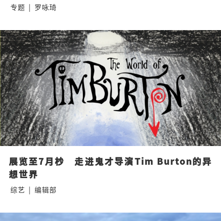
专题
|
罗咏琦
展览至7月杪　走进鬼才导演Tim Burton的异
想世界
综艺
|
编辑部