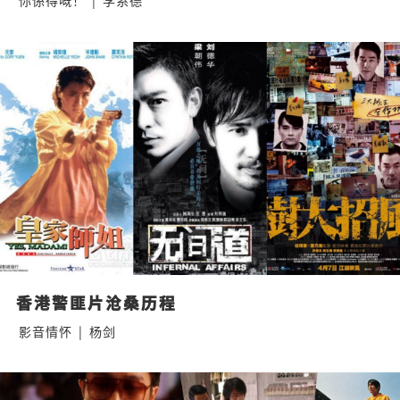
你係得嘅！
|
李系德
香港警匪片沧桑历程
影音情怀
|
杨剑