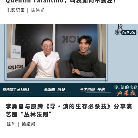
Quentin Tarantino，叫我如何不疯狂！
电影记事
|
陈伟光
李勇昌与原腾《导·演的生存必杀技》分享演
艺圈“丛林法则”
综艺
|
编辑部