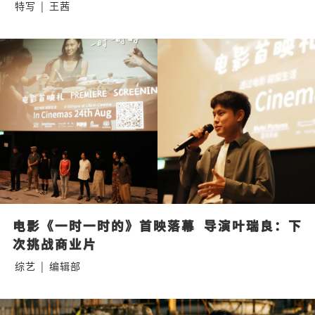
特写
|
王茜
电影《一时一时的》首映落幕  导演叶瑞良：下
次挑战商业片
综艺
|
编辑部