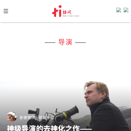
Skip
to
content
——
导演
——