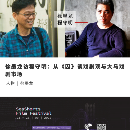
徐墨龙访程守明：从《囚》谈戏剧观与大马戏
剧市场
人物
|
徐墨龙