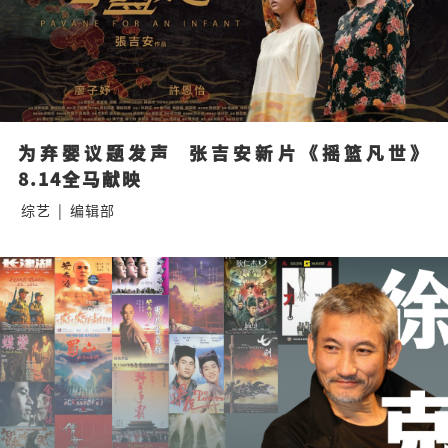
为弃婴议题发声  张吉安新片《摇篮凡世》
8.14全马献映
综艺
|
编辑部