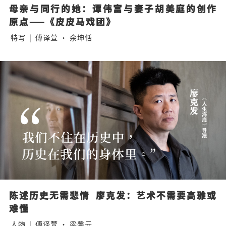
母亲与同行的她：谭伟富与妻子胡美庭的创作
原点——《皮皮马戏团》
特写
|
傅译萱 · 余坤恬
陈述历史无需悲情  廖克发：艺术不需要高雅或
难懂
人物
|
傅译萱 · 梁馨元