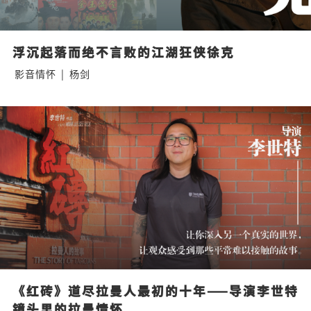
浮沉起落而绝不言败的江湖狂侠徐克
影音情怀
|
杨剑
《红砖》道尽拉曼人最初的十年——导演李世特
镜头里的拉曼情怀