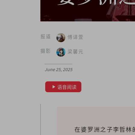
报道
傅译萱
摄影
梁馨元
June 25, 2025
语音阅读
在婆罗洲之子李哲林