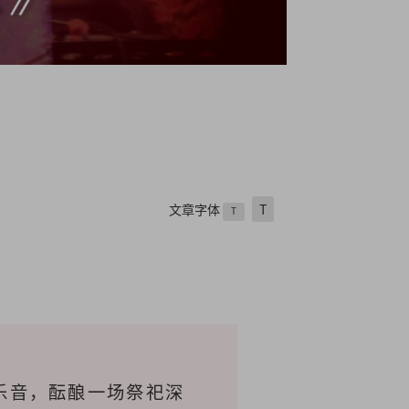
文章字体
T
T
乐音，酝酿一场祭祀深