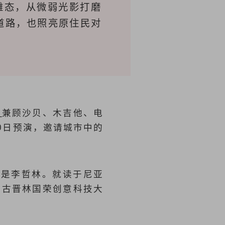
雏态，从微弱光影打磨
道路，也照亮原住民对
）
兼顾沙贝、木吉他、电
0日预演，邀请城市中的
先是李哲林。就读于尼亚
到古晋林国荣创意科技大