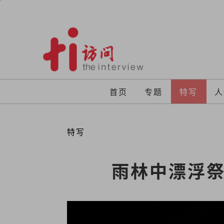
Skip
to
content
首页
专题
特写
人
特写
雨林中漂浮祭