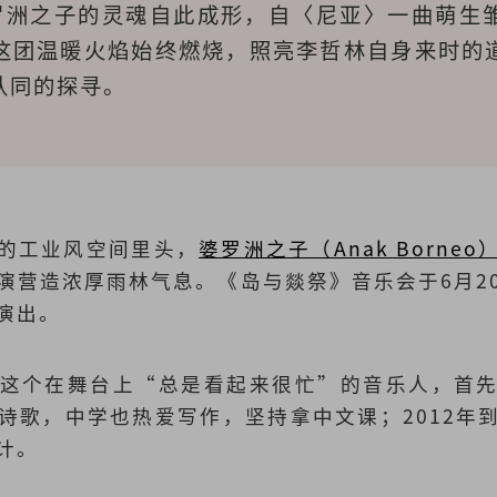
罗洲之子的灵魂自此成形，自〈尼亚〉一曲萌生
这团温暖火焰始终燃烧，照亮李哲林自身来时的
认同的探寻。
白为主的工业风空间里头，
婆罗洲之子（Anak Borneo
演营造浓厚雨林气息。《岛与燚祭》音乐会于6月2
演出。
这个在舞台上“总是看起来很忙”的音乐人，首
诗歌，中学也热爱写作，坚持拿中文课；2012年
计。