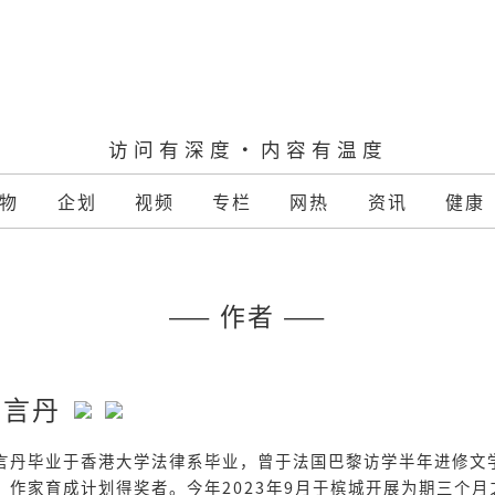
访问有深度·内容有温度
物
企划
视频
专栏
网热
资讯
健康
—— 作者 ——
黄言丹
言丹毕业于⾹港⼤学法律系毕业，曾于法国巴黎访学半年进修文
”作家育成计划得奖者。今年2023年9⽉于槟城开展为期三个