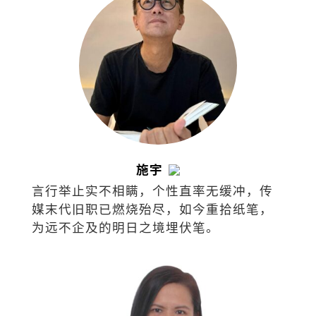
施宇
言行举止实不相瞒，个性直率无缓冲，传
媒末代旧职已燃烧殆尽，如今重拾纸笔，
为远不企及的明日之境埋伏笔。