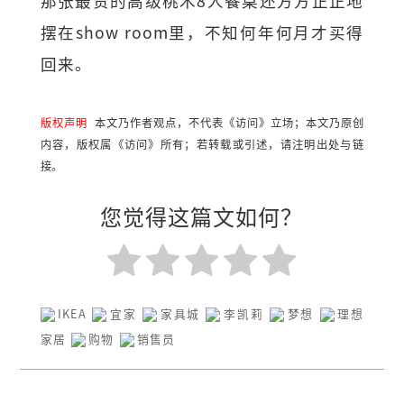
那张最贵的高级桃木8人餐桌还方方正正地
摆在show room里，不知何年何月才买得
回来。
版权声明
本文乃作者观点，不代表《访问》立场；本文乃原创
内容，版权属《访问》所有；若转载或引述，请注明出处与链
接。
您觉得这篇文如何？
IKEA
宜家
家具城
李凯莉
梦想
理想
家居
购物
销售员