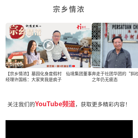
宗乡情浓
【宗乡情浓】墓园化身度假村 仙境集团董事
奔走于社团华团的“斜
经理许国栋：大家笑我是疯子
之年仍无疲态
YouTube频道
关注我们的
，获取更多精彩内容！