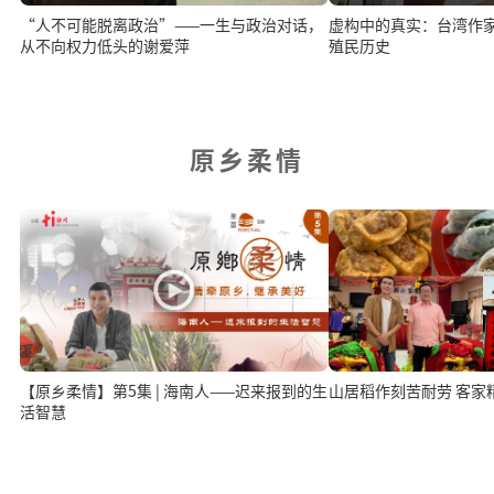
“人不可能脱离政治”——一生与政治对话，
虚构中的真实：台湾作
从不向权力低头的谢爱萍
殖民历史
原乡柔情
【原乡柔情】第5集 | 海南人——迟来报到的生
山居稻作刻
活智慧