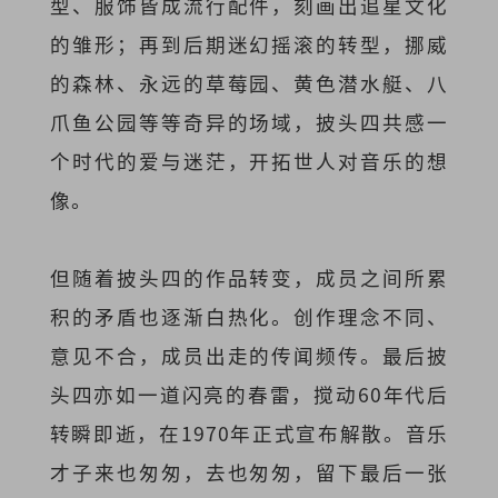
型、服饰皆成流行配件，刻画出追星文化
的雏形；再到后期迷幻摇滚的转型，挪威
的森林、永远的草莓园、黄色潜水艇、八
爪鱼公园等等奇异的场域，披头四共感一
个时代的爱与迷茫，开拓世人对音乐的想
像。
但随着披头四的作品转变，成员之间所累
积的矛盾也逐渐白热化。创作理念不同、
意见不合，成员出走的传闻频传。最后披
头四亦如一道闪亮的春雷，搅动60年代后
转瞬即逝，在1970年正式宣布解散。音乐
才子来也匆匆，去也匆匆，留下最后一张