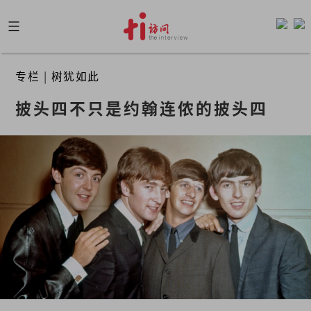
Skip
to
content
专栏
|
树犹如此
披头四不只是约翰连侬的披头四