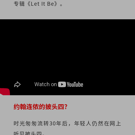
专辑《Let It Be》。
约翰连侬的披头四？
时光匆匆流转30年后，年轻人仍然在网上
听见披头四。