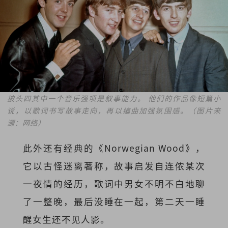
披头四其中一个音乐强项是叙事能力。 他们的作品像短篇小
说，以歌词书写故事走向，再以编曲加强氛围感。（图片来
源：网络）
此外还有经典的《Norwegian Wood》，
它以古怪迷离著称，故事启发自
连侬
某次
一夜情的经历，歌词中男女不明不白地聊
了一整晚，最后没睡在一起，第二天一睡
醒女生还不见人影。