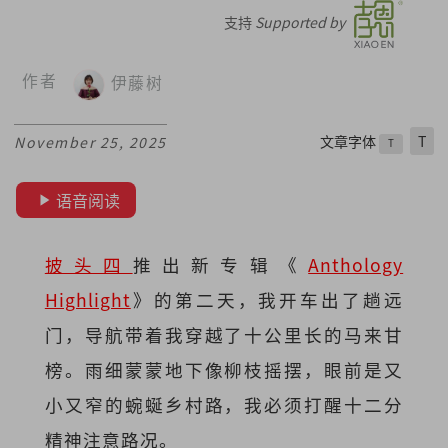
支持
Supported by
作者
伊藤树
文章字体
T
November 25, 2025
T
语音阅读
披头四
推出新专辑《
Anthology
Highlight
》的第二天，我开车出了趟远
门，导航带着我穿越了十公里长的马来甘
榜。雨细蒙蒙地下像柳枝摇摆，眼前是又
小又窄的蜿蜒乡村路，我必须打醒十二分
精神注意路况。