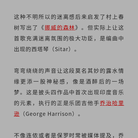
这种不明所以的迷离感后来启发了村上春
树写出了《
挪威的森林
》。但实际上让这
首歌充满迷离氛围的极大功臣，是编曲中
出现的西塔琴（Sitar）。
弯弯绕绕的声音让这段莫名其妙的露水情
缘更添一股神秘感，像是酒醉后的一场
梦。这是披头四作品中首次出现印度音乐
的元素，执行的正是乐团吉他手
乔治哈里
逊
（George Harrison）。
不像连侬或者是保罗时常被媒体提及，乔