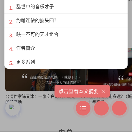
战
乱世中的音乐才子
约翰连侬的披头四？
人物
缺一不可的天才组合
作者简介
更多系列
×
点击查看本文摘要
台湾作家陈又津：一张空白的纸，就是一个人
地方刊物能走多远? 《城视报》主编张丽珠的
的排练场
十年笔记
中总