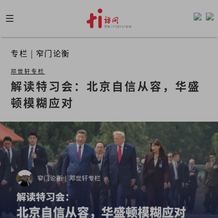
Skip
to
content
专栏
|
窄门论衡
邓世轩专栏
解读特习会：北京自信从容，华盛
顿模糊应对