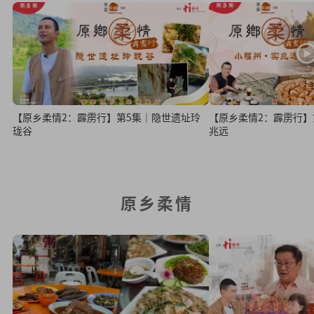
【原乡柔情2：霹雳行】第5集｜隐世遗址玲
【原乡柔情2：霹雳行】第
珑谷
兆远
原乡柔情