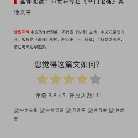
▌
延伸阅读：
邓世轩专栏《
窄门论衡
》其
他文章
版权声明
本文乃作者观点，不代表《访问》立场；本文乃原创内
容，版权属《访问》所有，未经许可不可转载；若转载或引述，
请注明出处与链接。
您觉得这篇文如何？
评级
3.8
/ 5. 评分人数:
11
中美关系
中美贸易
习近平
特习会
特朗
普