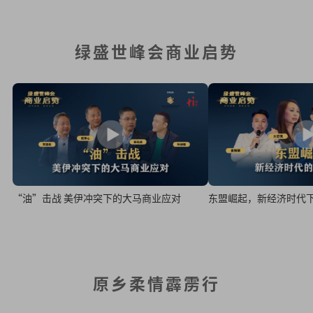
绿盛世峰会商业启势
“油”击战 美伊冲突下的大马商业应对
东盟崛起，新经济时代
原乡柔情霹雳行