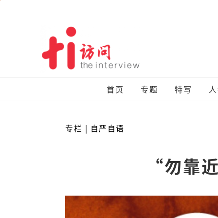
Skip
to
content
首页
专题
特写
人
专栏
|
自严自语
“勿靠近