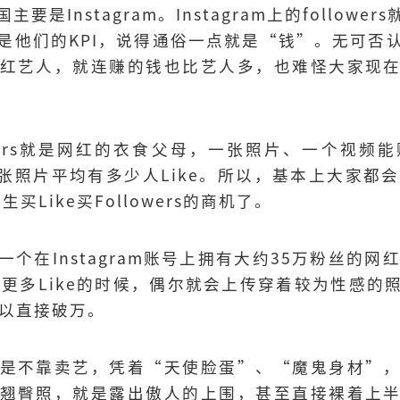
是Instagram。Instagram上的follow
是他们的KPI，说得通俗一点就是“钱”。无可否
红艺人，就连赚的钱也比艺人多，也难怪大家现
owers就是网红的衣食父母，一张照片、一个视频
少，一张照片平均有多少人Like。所以，基本上大家都会
生买Like买Followers的商机了。
个在Instagram账号上拥有大约35万粉丝的网红
激更多Like的时候，偶尔就会上传穿着较为性感的
可以直接破万。
是不靠卖艺，凭着“天使脸蛋”、“魔鬼身材”
翘臀照，就是露出傲人的上围，甚至直接裸着上