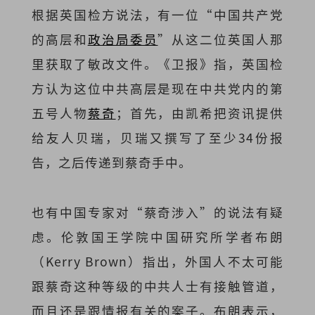
根据英国检方说法，有一位“中国共产党
的高层和
政治局委员
”从这二位英国人那
里获取了敏改文件。《卫报》指，英国检
方认为这位中共高层是现在中共党内的第
五号人物
蔡奇
；首先，由凯希把资讯提供
给友人贝瑞，贝瑞又撰写了至少34份报
告，之后传递到蔡奇手中。
也有中国专家对“蔡奇涉入”的说法有疑
虑。伦敦国王学院中国研究所学者布朗
（Kerry Brown）指出，外国人不太可能
跟蔡奇这种等级的中共人士有接触管道，
而且还是跟情报有关的案子。布朗表示，