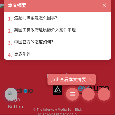
×
本文摘要
这起间谍案是怎么回事？
关于我们
许可协议
隐私政策
英国工党政府遭质疑介入案件审理
联络我们
作者列表
中国官方的态度如何？
更多系列
联盟网站
×
点击查看本文摘要
© The Interview Media Sdn. Bhd.
201801040185 (1302216­-D)