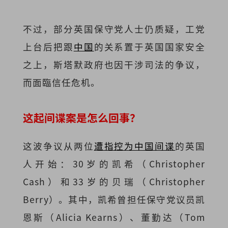
不过，部分英国保守党人士仍质疑，工党
上台后把跟
中国
的关系置于英国国家安全
之上，斯塔默政府也因干涉司法的争议，
而面臨信任危机。
这起间谍案是怎么回事？
这波争议从两位
遭指控为中国间谍
的英国
人开始：30岁的凯希（Christopher
Cash）和33岁的贝瑞（Christopher
Berry）。其中，凯希曾担任保守党议员凯
恩斯（Alicia Kearns）、董勤达（Tom