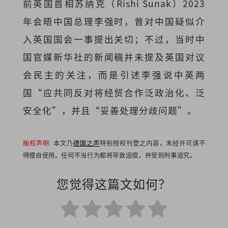
前英国首相苏纳克（Rishi Sunak）2023
年会晤中国总理李强时，曾对中国疑似介
入英国国会一事提出关切；不过，当时中
国官媒新华社的新闻稿并未提及英国对议
会民主的关注，而是引述李强说中英两
国“应共同反对将经贸合作泛政治化、泛
安全化”，并且“妥善处理分歧问题”。
版权声明
本文乃
德国之声
特别授权刊登之内容，未经许可请不
得擅自使用。任何不当行为都将导致追偿，并受到刑事追究。
您觉得这篇文如何？