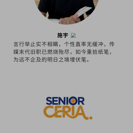
施宇
言行举止实不相瞒，个性直率无缓冲，传
媒末代旧职已燃烧殆尽，如今重拾纸笔，
为远不企及的明日之境埋伏笔。